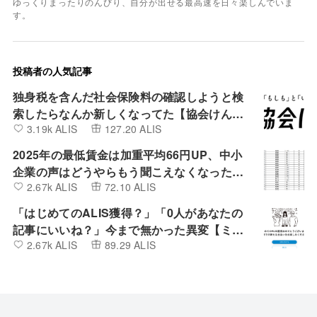
ゆっくりまったりのんびり、自分が出せる最高速を日々楽しんでいま
す。
投稿者の人気記事
独身税を含んだ社会保険料の確認しようと検
索したらなんか新しくなってた【協会けん
3.19k ALIS
127.20 ALIS
ぽ】
2025年の最低賃金は加重平均66円UP、中小
企業の声はどうやらもう聞こえなくなったよ
2.67k ALIS
72.10 ALIS
うです。
「はじめてのALIS獲得？」「0人があなたの
記事にいいね？」今まで無かった異変【ミン
2.67k ALIS
89.29 ALIS
カブIR】