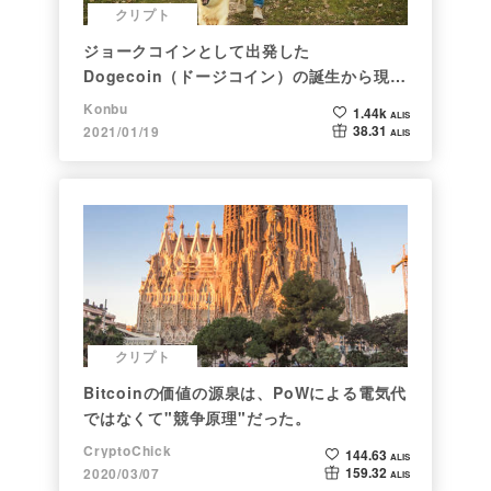
クリプト
ジョークコインとして出発した
Dogecoin（ドージコイン）の誕生から現在
まで。注目される非証券性🐶
Konbu
1.44k
ALIS
38.31
2021/01/19
ALIS
クリプト
Bitcoinの価値の源泉は、PoWによる電気代
ではなくて"競争原理"だった。
CryptoChick
144.63
ALIS
159.32
2020/03/07
ALIS