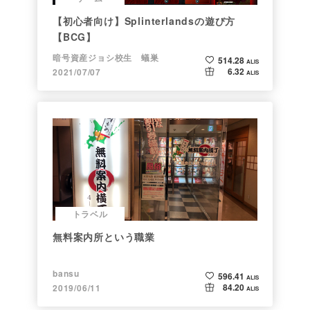
【初心者向け】Splinterlandsの遊び方
【BCG】
暗号資産ジョシ校生 蟻巣
514.28
ALIS
6.32
2021/07/07
ALIS
トラベル
無料案内所という職業
bansu
596.41
ALIS
84.20
2019/06/11
ALIS