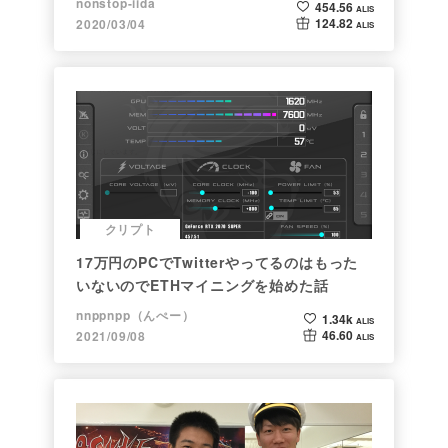
nonstop-iida
454.56
ALIS
124.82
2020/03/04
ALIS
クリプト
17万円のPCでTwitterやってるのはもった
いないのでETHマイニングを始めた話
nnppnpp（んぺー）
1.34k
ALIS
46.60
2021/09/08
ALIS