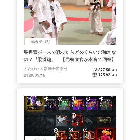
他カテゴリ
警察官が一人で戦ったらどのくらいの強さな
の？『柔道編』 【元警察官が本音で回答】
ふたひいの活動全部乗せ
827.50
ALIS
125.92
2020/05/16
ALIS
ゲーム