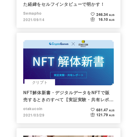
た経緯をセルフインタビューで明かす！
Semapho
246.34
ALIS
16.10
2021/09/14
ALIS
クリプト
NFT解体新書・デジタルデータをNFTで販
売するときのすべて【実証実験・共有レポー
ト】
otakucoin
681.47
ALIS
121.79
2021/03/29
ALIS