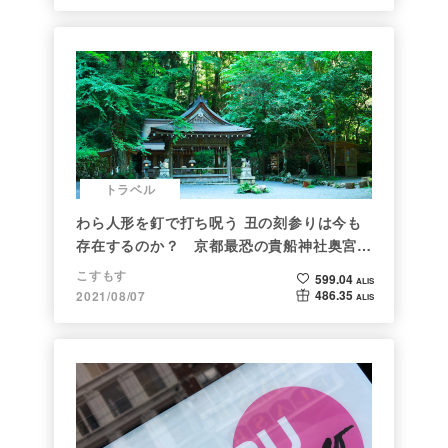
トラベル
わら人形を釘で打ち呪う 丑の刻参りは今も
存在するのか？ 京都最恐の貴船神社奥宮を
調べた
こすもす
599.04
ALIS
486.35
2021/08/07
ALIS