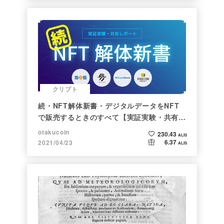
クリプト
続・NFT解体新書・デジタルデータをNFT
で販売するときのすべて【実証実験・共有レ
ポート】
otakucoin
230.43
ALIS
6.37
2021/04/23
ALIS