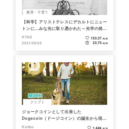
教育・子育て
【科学】アリストテレスにデカルトにニュー
トンに…みな光に取り憑かれた～光学の発展
～
KTAG
153.37
ALIS
23.75
2021/09/25
ALIS
クリプト
ジョークコインとして出発した
Dogecoin（ドージコイン）の誕生から現在
まで。注目される非証券性🐶
Konbu
1.44k
ALIS