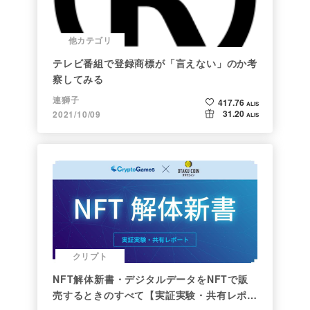
他カテゴリ
テレビ番組で登録商標が「言えない」のか考
察してみる
連獅子
417.76
ALIS
31.20
2021/10/09
ALIS
クリプト
NFT解体新書・デジタルデータをNFTで販
売するときのすべて【実証実験・共有レポー