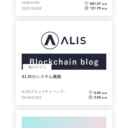
ト】
otakucoin
681.47
ALIS
121.79
2021/03/29
ALIS
他カテゴリ
ALISのシステム概観
ALISブロックチェーンブログ
0.00
ALIS
5.00
2018/07/03
ALIS