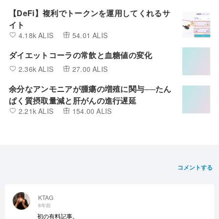
【DeFi】複利でトークンを運用してくれるサ
イト
4.18k ALIS
54.01 ALIS
ダイエットコーラの常飲と血糖値の変化
2.36k ALIS
27.00 ALIS
余分なアンモニアが腫瘍の増殖に関与──たん
ぱく質摂取量減と肝がんの進行遅延
2.21k ALIS
154.00 ALIS
コメントする
KTAG
6年前
初の有料記事。