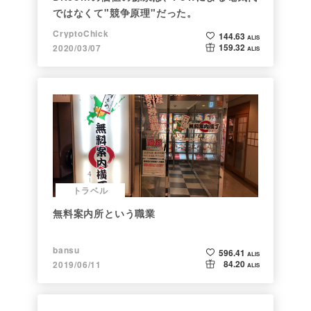
ではなくて"競争原理"だった。
CryptoChick
144.63
ALIS
159.32
2020/03/07
ALIS
トラベル
無料案内所という職業
bansu
596.41
ALIS
84.20
2019/06/11
ALIS