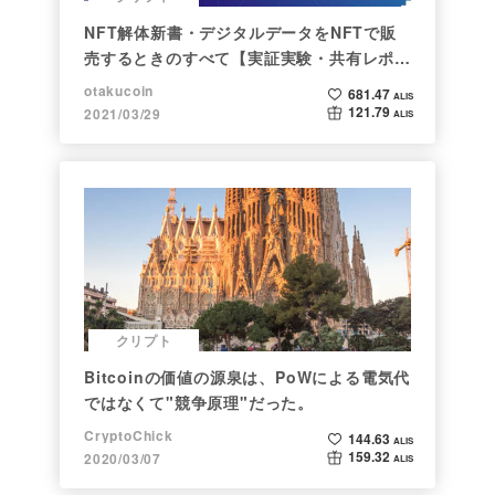
NFT解体新書・デジタルデータをNFTで販
売するときのすべて【実証実験・共有レポー
ト】
otakucoin
681.47
ALIS
121.79
2021/03/29
ALIS
クリプト
Bitcoinの価値の源泉は、PoWによる電気代
ではなくて"競争原理"だった。
CryptoChick
144.63
ALIS
159.32
2020/03/07
ALIS