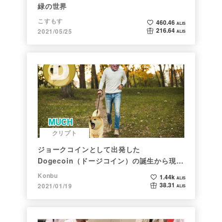
緑の世界
こすもす
460.46
ALIS
216.64
2021/05/25
ALIS
クリプト
ジョークコインとして出発した
Dogecoin（ドージコイン）の誕生から現在
まで。注目される非証券性🐶
Konbu
1.44k
ALIS
38.31
2021/01/19
ALIS