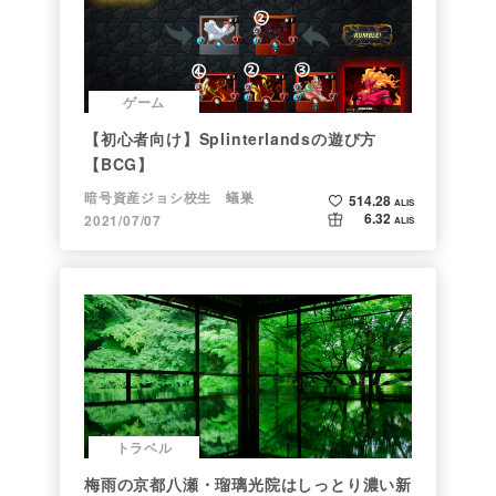
ゲーム
【初心者向け】Splinterlandsの遊び方
【BCG】
暗号資産ジョシ校生 蟻巣
514.28
ALIS
6.32
2021/07/07
ALIS
トラベル
梅雨の京都八瀬・瑠璃光院はしっとり濃い新