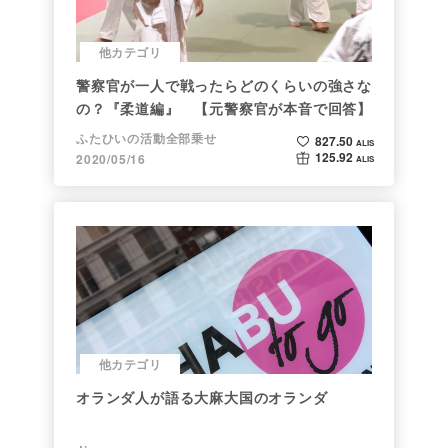
他カテゴリ
警察官が一人で戦ったらどのくらいの強さな
の？『柔道編』 【元警察官が本音で回答】
ふたひいの活動全部乗せ
827.50
ALIS
125.92
2020/05/16
ALIS
他カテゴリ
オランダ人が語る大麻大国のオランダ