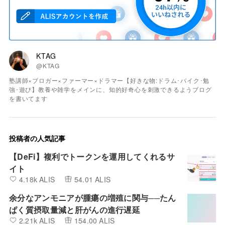
KTAG
@KTAG
塾講師×ブロガー×ファーマー×ドラマー【好きな物:ドラム･バイク･勉
強･遊び】教養や雑学をメインに、知的好奇心を刺激できるようブログ
を書いてます
投稿者の人気記事
【DeFi】複利でトークンを運用してくれるサ
イト
4.18k ALIS
54.01 ALIS
余分なアンモニアが腫瘍の増殖に関与──たん
ぱく質摂取量減と肝がんの進行遅延
2.21k ALIS
154.00 ALIS