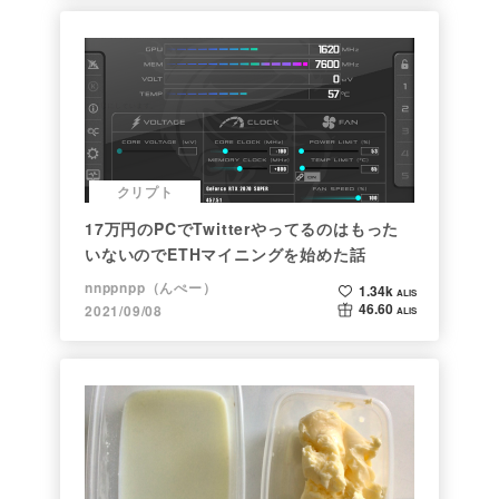
クリプト
17万円のPCでTwitterやってるのはもった
いないのでETHマイニングを始めた話
nnppnpp（んぺー）
1.34k
ALIS
46.60
2021/09/08
ALIS