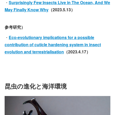
・
Surprisingly Few Insects Live in The Ocean, And We
May Finally Know Why
（2023.5.13）
参考研究）
・
Eco-evolutionary implications for a possible
contribution of cuticle hardening system in insect
evolution and terrestrialisation
（2023.4.17）
昆虫の進化と海洋環境