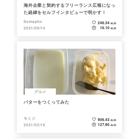
海外企業と契約するフリーランス広報になっ
た経緯をセルフインタビューで明かす！
Semapho
246.34
ALIS
16.10
2021/09/14
ALIS
グルメ
バターをつくってみた
モミジ
906.43
ALIS
127.90
2021/02/18
ALIS