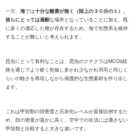
一方、
海
では
十分な酸素が無く（陸上の３０分の１）、
彼らにとっては過酷
な場所となっていることに加え、既
に多くの適応した種が存在するため、海で生態系を維持
することが難しいと考えられます。
昆虫にとって有利なことは、昆虫のクチクラはMCO2経
路を通じでより硬く乾燥し多かれ少なかれ羽毛と同じく
らいの軽さを再現しながら保護的な生態素材を作り出し
ます。
これは甲殻類の殻密度と石灰化レベルが直接比例するた
め、殻の密度が遥かに高く、空中での生活には適さない
甲殻類と比較すると大きな違いです。