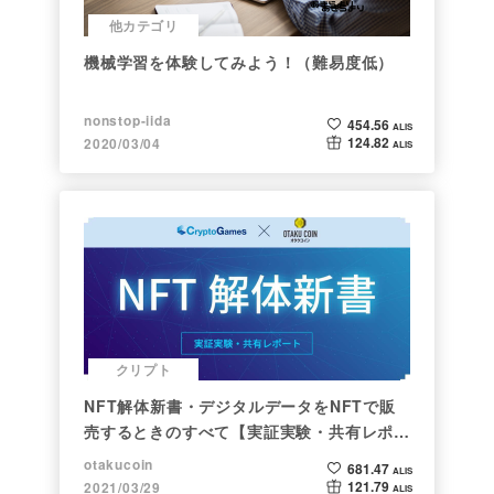
他カテゴリ
機械学習を体験してみよう！（難易度低）
nonstop-iida
454.56
ALIS
124.82
2020/03/04
ALIS
クリプト
NFT解体新書・デジタルデータをNFTで販
売するときのすべて【実証実験・共有レポー
ト】
otakucoin
681.47
ALIS
121.79
2021/03/29
ALIS