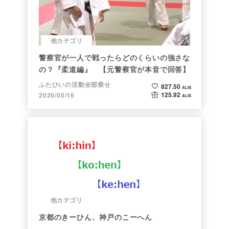
他カテゴリ
警察官が一人で戦ったらどのくらいの強さな
の？『柔道編』 【元警察官が本音で回答】
ふたひいの活動全部乗せ
827.50
ALIS
125.92
2020/05/16
ALIS
他カテゴリ
京都のきーひん、神戸のこーへん