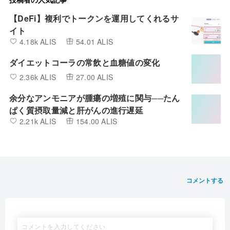
【DeFi】複利でトークンを運用してくれるサ
イト
4.18k ALIS
54.01 ALIS
ダイエットコーラの常飲と血糖値の変化
2.36k ALIS
27.00 ALIS
余分なアンモニアが腫瘍の増殖に関与──たん
ぱく質摂取量減と肝がんの進行遅延
2.21k ALIS
154.00 ALIS
コメントする