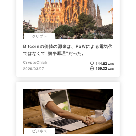
クリプト
Bitcoinの価値の源泉は、PoWによる電気代
ではなくて"競争原理"だった。
CryptoChick
144.63
ALIS
159.32
2020/03/07
ALIS
ビジネス