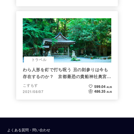
トラベル
わら人形を釘で打ち呪う 丑の刻参りは今も
存在するのか？ 京都最恐の貴船神社奥宮を
調べた
こすもす
599.04
ALIS
486.35
2021/08/07
ALIS
よくある質問・問い合わせ