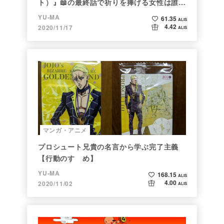
ト）』📖の最終話で祈りを捧げる女性は誰な
のか
YU-MA
61.35
ALIS
4.42
2020/11/17
ALIS
マンガ・アニメ
プロシュート兄貴の名言から学ぶ完了主義
【行動のすゝめ】
YU-MA
168.15
ALIS
4.00
2020/11/02
ALIS