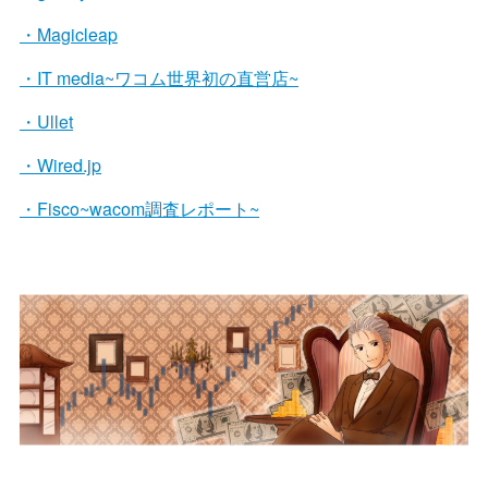
・Magicleap
・IT media~ワコム世界初の直営店~
・Ullet
・Wired.jp
・Fisco~wacom調査レポート~