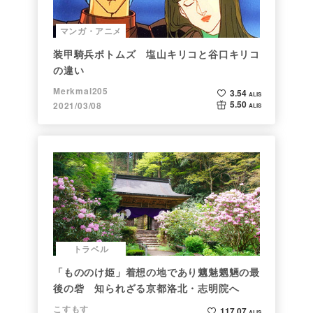
マンガ・アニメ
装甲騎兵ボトムズ 塩山キリコと谷口キリコ
の違い
Merkmal205
3.54
ALIS
5.50
2021/03/08
ALIS
トラベル
「もののけ姫」着想の地であり魑魅魍魎の最
後の砦 知られざる京都洛北・志明院へ
こすもす
117.07
ALIS