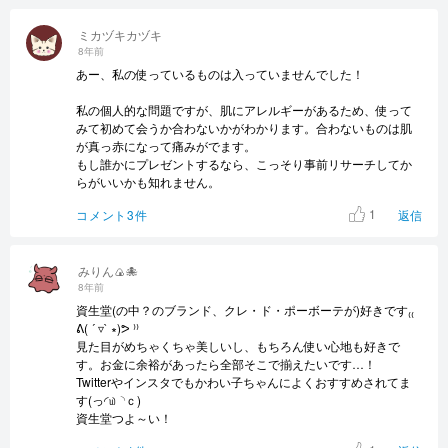
ミカヅキカヅキ
8年前
あー、私の使っているものは入っていませんでした！
私の個人的な問題ですが、肌にアレルギーがあるため、使って
みて初めて会うか合わないかがわかります。合わないものは肌
が真っ赤になって痛みがでます。
もし誰かにプレゼントするなら、こっそり事前リサーチしてか
らがいいかも知れません。
1
コメント3件
返信
みりん🍙🐙
8年前
資生堂(の中？のブランド、クレ・ド・ポーボーテが)好きです₍₍
ᕕ( ´ ▿` ∗)ᕗ ⁾⁾
見た目がめちゃくちゃ美しいし、もちろん使い心地も好きで
す。お金に余裕があったら全部そこで揃えたいです…！
Twitterやインスタでもかわい子ちゃんによくおすすめされてま
す(っ◜௰◝ｃ)
資生堂つよ～い！