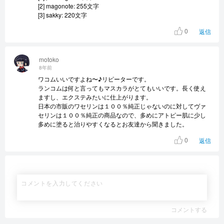
[2] magonote: 255文字
[3] sakky: 220文字
0
返信
motoko
8年前
ワコムいいですよね〜♪リピーターです。
ランコムは何と言ってもマスカラがとてもいいです。長く使え
ますし、エクステみたいに仕上がります。
日本の市販のワセリンは１００％純正じゃないのに対してヴァ
セリンは１００％純正の商品なので、多めにアトピー肌に少し
多めに塗ると治りやすくなるとお友達から聞きました。
0
返信
コメントする