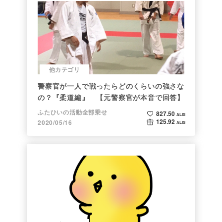
他カテゴリ
警察官が一人で戦ったらどのくらいの強さな
の？『柔道編』 【元警察官が本音で回答】
ふたひいの活動全部乗せ
827.50
ALIS
125.92
2020/05/16
ALIS