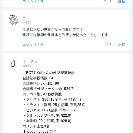
1
コメント1件
返信
y
8年前
全然知らない世界だから面白いです！
化粧品は無印の化粧水と乳液しか使ったことないです…
1
コメント1件
返信
ホーさん
8年前
【BOT】KeiさんのALIS記事統計
合計記事投稿数: 24
合計獲得いいね数: 490
合計獲得ALISトークン数: 529.7
カテゴリ別いいね獲得数
・クリプト: 350 (18記事, 平均19.44)
・イラスト・漫画: 25 (1記事, 平均25.0)
・ビジネス: 20 (1記事, 平均20.0)
・グルメ: 66 (3記事, 平均22.0)
・御朱印: 29 (1記事, 平均29.0)
コメント上位3名
[1] pudding: 562文字