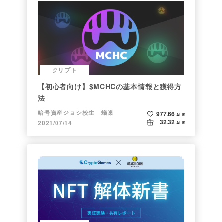
クリプト
【初心者向け】$MCHCの基本情報と獲得方
法
暗号資産ジョシ校生 蟻巣
977.66
ALIS
32.32
2021/07/14
ALIS