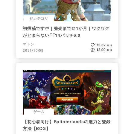
他カテゴリ
初投稿です🌱｜発売まで＠1か月｜ワクワク
がとまらないFF14パッチ6.0
マトン
73.52
ALIS
13.00
2021/10/08
ALIS
ゲーム
【初心者向け】Splinterlandsの魅力と登録
方法【BCG】