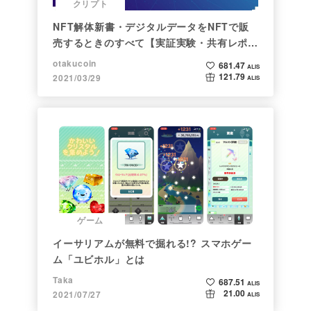
クリプト
NFT解体新書・デジタルデータをNFTで販
売するときのすべて【実証実験・共有レポー
ト】
otakucoin
681.47
ALIS
121.79
2021/03/29
ALIS
ゲーム
イーサリアムが無料で掘れる!? スマホゲー
ム「ユビホル」とは
Taka
687.51
ALIS
21.00
2021/07/27
ALIS