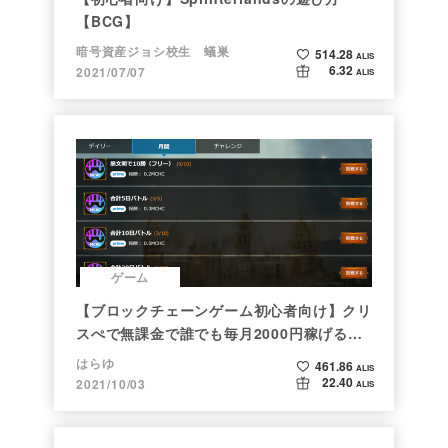
【BCG】
暗号資産ジョシ校生 蟻巣
514.28
ALIS
6.32
2021/07/07
ALIS
ゲーム
【ブロックチェーンゲーム初心者向け】クリ
スぺで無課金で誰でも毎月2000円稼げる時
代がきた
はらゆ
461.86
ALIS
22.40
2021/10/03
ALIS