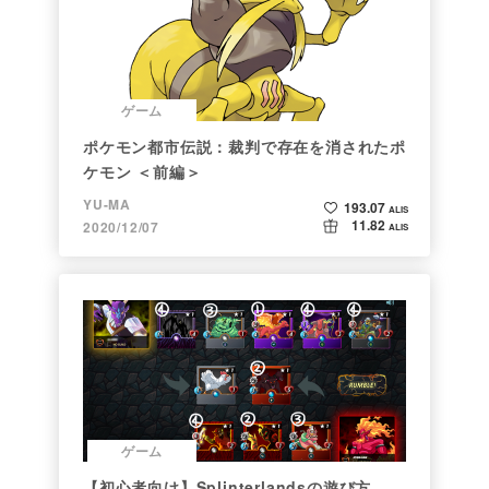
ゲーム
ポケモン都市伝説：裁判で存在を消されたポ
ケモン ＜前編＞
YU-MA
193.07
ALIS
11.82
2020/12/07
ALIS
ゲーム
【初心者向け】Splinterlandsの遊び方