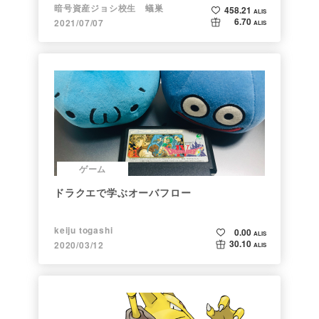
暗号資産ジョシ校生 蟻巣
458.21
ALIS
6.70
2021/07/07
ALIS
ゲーム
ドラクエで学ぶオーバフロー
keiju togashi
0.00
ALIS
30.10
2020/03/12
ALIS