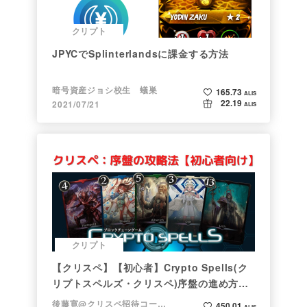
クリプト
JPYCでSplinterlandsに課金する方法
暗号資産ジョシ校生 蟻巣
165.73
ALIS
22.19
2021/07/21
ALIS
クリプト
【クリスペ】【初心者】Crypto Spells(ク
リプトスペルズ・クリスペ)序盤の進め方
【NFTゲーム】
後藤寛@クリスペ招待コード→LHiH
450.01
ALIS