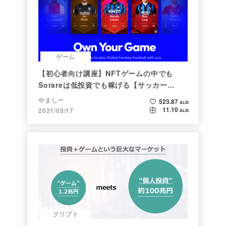
ゲーム
【初心者向け講座】NFTゲームの中でも
Sorareは低投資でも稼げる【サッカー
×NFT×BCG】
やましー
523.87
ALIS
11.10
2021/05/17
ALIS
クリプト