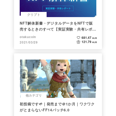
クリプト
NFT解体新書・デジタルデータをNFTで販
売するときのすべて【実証実験・共有レポー
ト】
otakucoin
681.47
ALIS
121.79
2021/03/29
ALIS
他カテゴリ
初投稿です🌱｜発売まで＠1か月｜ワクワク
がとまらないFF14パッチ6.0