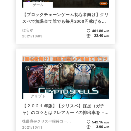
ゲーム
【ブロックチェーンゲーム初心者向け】クリ
スぺで無課金で誰でも毎月2000円稼げる時
代がきた
はらゆ
461.86
ALIS
22.40
2021/10/03
ALIS
クリプト
【２０２１年版】【クリスペ】採掘（ガチ
ャ）のコツとは？レアカードの排出率を上げ
る方法【初心者向け】
後藤寛@クリスペ招待コード→LHiH
542.16
ALIS
3.90
2021/10/11
ALIS