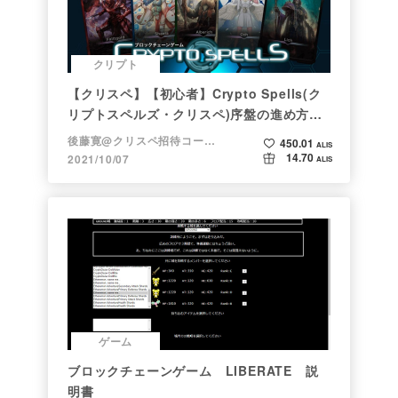
クリプト
【クリスペ】【初心者】Crypto Spells(ク
リプトスペルズ・クリスペ)序盤の進め方
【NFTゲーム】
後藤寛@クリスペ招待コード→LHiH
450.01
ALIS
14.70
2021/10/07
ALIS
ゲーム
ブロックチェーンゲーム LIBERATE 説
明書