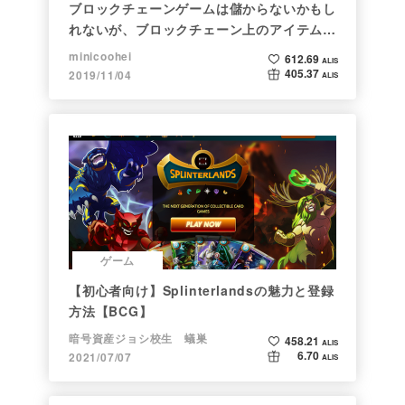
ブロックチェーンゲームは儲からないかもし
れないが、ブロックチェーン上のアイテムは
新しい形の投資になる。(読了:５分)
minicoohei
612.69
ALIS
405.37
2019/11/04
ALIS
ゲーム
【初心者向け】Splinterlandsの魅力と登録
方法【BCG】
暗号資産ジョシ校生 蟻巣
458.21
ALIS
6.70
2021/07/07
ALIS