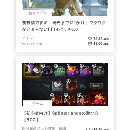
他カテゴリ
初投稿です🌱｜発売まで＠1か月｜ワクワク
がとまらないFF14パッチ6.0
マトン
73.52
ALIS
13.00
2021/10/08
ALIS
ゲーム
【初心者向け】Splinterlandsの遊び方
【BCG】
暗号資産ジョシ校生 蟻巣
514.28
ALIS