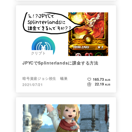
クリプト
JPYCでSplinterlandsに課金する方法
暗号資産ジョシ校生 蟻巣
165.73
ALIS
22.19
2021/07/21
ALIS