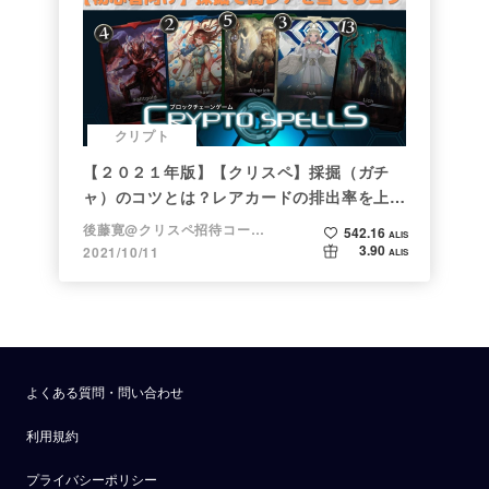
クリプト
【２０２１年版】【クリスペ】採掘（ガチ
ャ）のコツとは？レアカードの排出率を上げ
る方法【初心者向け】
後藤寛@クリスペ招待コード→LHiH
542.16
ALIS
3.90
2021/10/11
ALIS
よくある質問・問い合わせ
利用規約
プライバシーポリシー