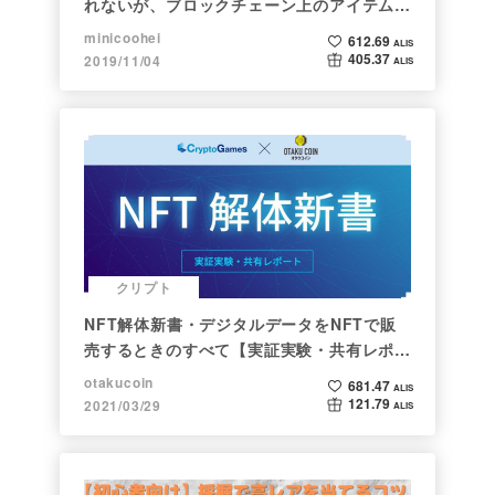
れないが、ブロックチェーン上のアイテムは
新しい形の投資になる。(読了:５分)
minicoohei
612.69
ALIS
405.37
2019/11/04
ALIS
クリプト
NFT解体新書・デジタルデータをNFTで販
売するときのすべて【実証実験・共有レポー
ト】
otakucoin
681.47
ALIS
121.79
2021/03/29
ALIS