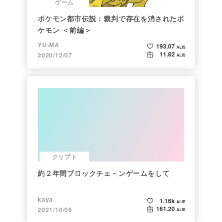
ゲーム
ポケモン都市伝説：裁判で存在を消されたポ
ケモン ＜前編＞
YU-MA
193.07
ALIS
11.82
2020/12/07
ALIS
クリプト
約２年間ブロックチェ－ンゲームをして
kaya
1.16k
ALIS
161.20
2021/10/06
ALIS