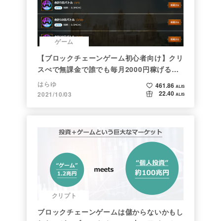
ゲーム
【ブロックチェーンゲーム初心者向け】クリ
スぺで無課金で誰でも毎月2000円稼げる時
代がきた
はらゆ
461.86
ALIS
22.40
2021/10/03
ALIS
クリプト
ブロックチェーンゲームは儲からないかもし