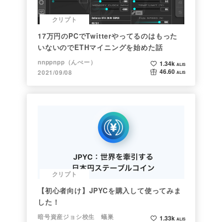
クリプト
17万円のPCでTwitterやってるのはもった
いないのでETHマイニングを始めた話
nnppnpp（んぺー）
1.34k
ALIS
46.60
2021/09/08
ALIS
クリプト
【初心者向け】JPYCを購入して使ってみま
した！
暗号資産ジョシ校生 蟻巣
1.33k
ALIS