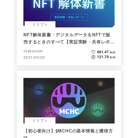
クリプト
NFT解体新書・デジタルデータをNFTで販
売するときのすべて【実証実験・共有レポー
ト】
otakucoin
681.47
ALIS
121.79
2021/03/29
ALIS
クリプト
【初心者向け】$MCHCの基本情報と獲得方
法