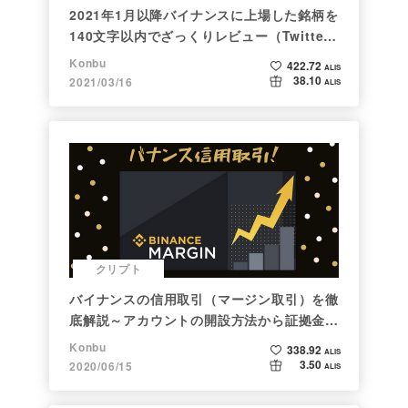
2021年1月以降バイナンスに上場した銘柄を
140文字以内でざっくりレビュー（Twitter
向け情報まとめ）
Konbu
422.72
ALIS
38.10
2021/03/16
ALIS
クリプト
バイナンスの信用取引（マージン取引）を徹
底解説～アカウントの開設方法から証拠金計
算例まで～
Konbu
338.92
ALIS
3.50
2020/06/15
ALIS