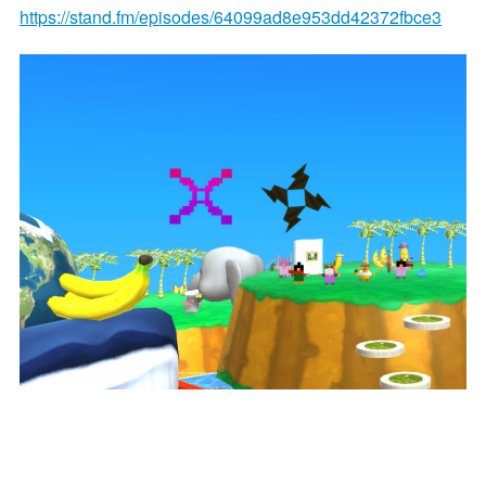
https://stand.fm/episodes/64099ad8e953dd42372fbce3