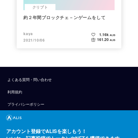
クリプト
約２年間ブロックチェ－ンゲームをして
kaya
1.16k
ALIS
161.20
2021/10/06
ALIS
よくある質問・問い合わせ
利用規約
プライバシーポリシー
公式アナウンス
技術ブログ
アカウント登録でALISを楽しもう！