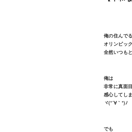
俺の住んで
オリンピッ
全然いつも
俺は
非常に真面
感心してし
ヾ(*´∀｀*)ﾉ
でも