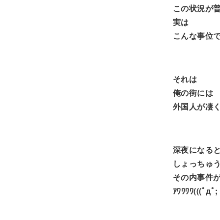
この状況が
実は
こんな事位
それは
俺の街には
外国人が凄
深夜になる
しょっちゅ
その内事件
ｱﾜﾜﾜﾜ(((ﾟдﾟ;