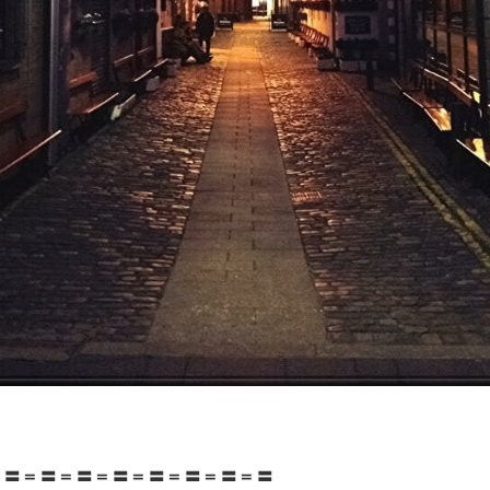
＝〓＝〓＝〓＝〓＝〓＝〓＝〓＝〓