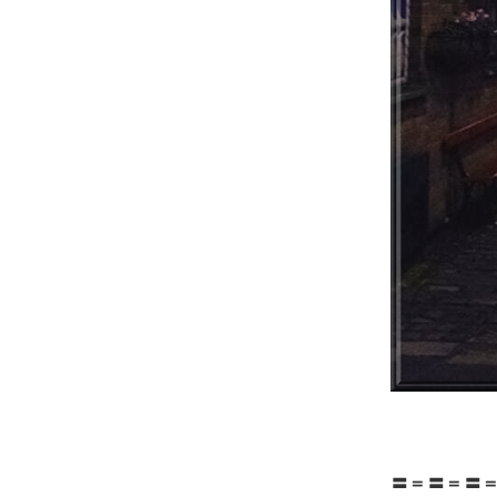
〓＝〓＝〓