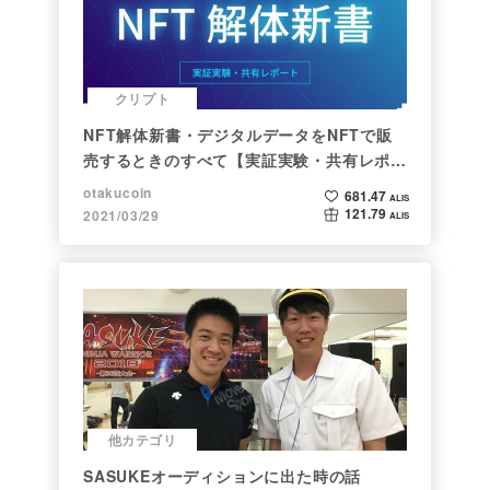
クリプト
NFT解体新書・デジタルデータをNFTで販
売するときのすべて【実証実験・共有レポー
ト】
otakucoin
681.47
ALIS
121.79
2021/03/29
ALIS
他カテゴリ
SASUKEオーディションに出た時の話