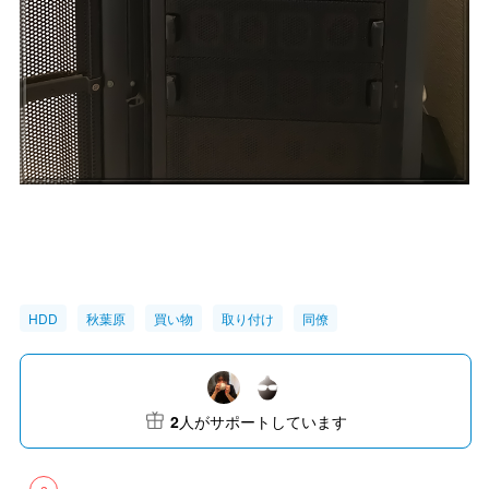
HDD
秋葉原
買い物
取り付け
同僚
2
人がサポートしています