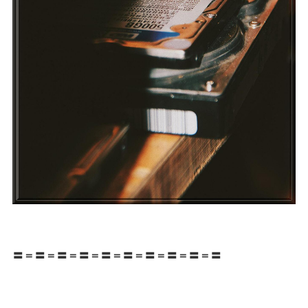
〓＝〓＝〓＝〓＝〓＝〓＝〓＝〓＝〓＝〓