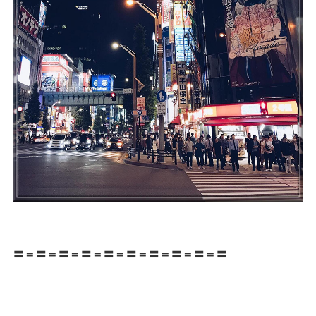
〓＝〓＝〓＝〓＝〓＝〓＝〓＝〓＝〓＝〓