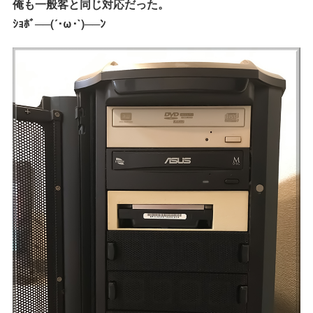
俺も一般客と同じ対応だった。
ｼｮﾎﾞ──(´･ω･`)──ﾝ