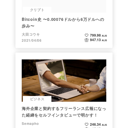
クリプト
Bitcoin史 〜0.00076ドルから6万ドルへの
歩み〜
大田コウキ
799.98
ALIS
947.13
2021/04/06
ALIS
ビジネス
海外企業と契約するフリーランス広報になっ
た経緯をセルフインタビューで明かす！
Semapho
246.34
ALIS