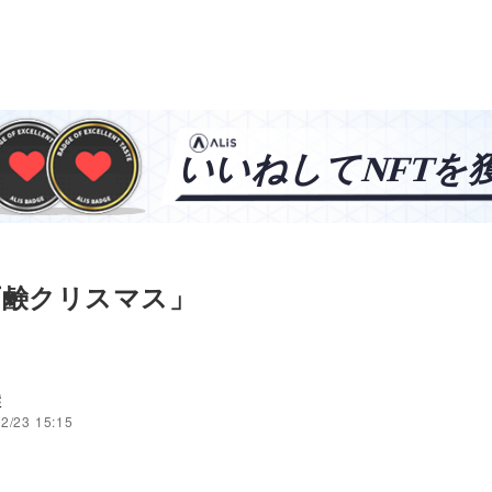
石鹸クリスマス」
穣
2/23 15:15