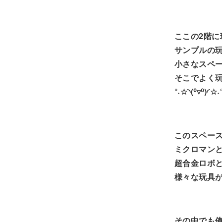
ここの2階に
サンプルの
小さなスペ
そこでよく
°˖☆◝(⁰▿⁰)◜☆˖
このスペー
ミクロマン
超合金ロボ
様々な玩具
その中でも