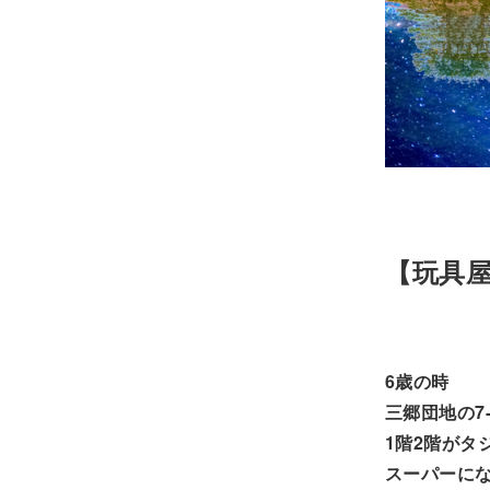
【玩具
6歳の時
三郷団地の7-
1階2階がタ
スーパーに