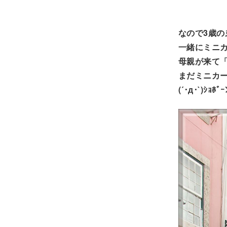
なので3歳の
一緒にミニ
母親が来て
まだミニカ
(´･д･`)ｼｮﾎﾞｰ