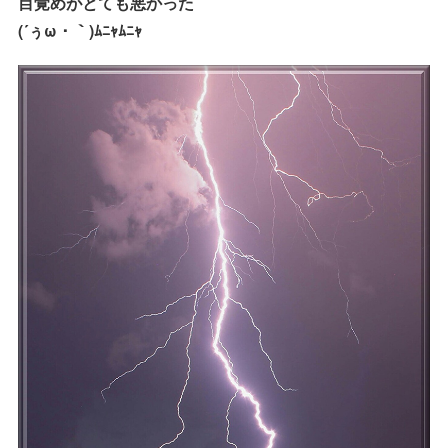
目覚めがとても悪かった
(´ぅω・｀)ﾑﾆｬﾑﾆｬ