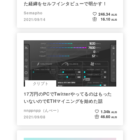
た経緯をセルフインタビューで明かす！
Semapho
246.34
ALIS
16.10
2021/09/14
ALIS
クリプト
17万円のPCでTwitterやってるのはもった
いないのでETHマイニングを始めた話
nnppnpp（んぺー）
1.34k
ALIS
46.60
2021/09/08
ALIS