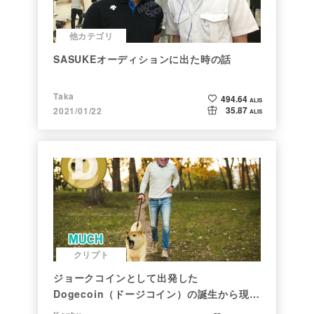
他カテゴリ
SASUKEオーディションに出た時の話
Taka
494.64
ALIS
35.87
2021/01/22
ALIS
クリプト
ジョークコインとして出発した
Dogecoin（ドージコイン）の誕生から現在
まで。注目される非証券性🐶