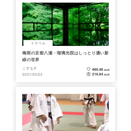
トラベル
梅雨の京都八瀬・瑠璃光院はしっとり濃い新
緑の世界
こすもす
460.46
ALIS
216.64
2021/05/25
ALIS