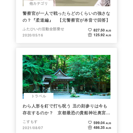
他カテゴリ
警察官が一人で戦ったらどのくらいの強さな
の？『柔道編』 【元警察官が本音で回答】
ふたひいの活動全部乗せ
827.50
ALIS
125.92
2020/05/16
ALIS
トラベル
わら人形を釘で打ち呪う 丑の刻参りは今も
存在するのか？ 京都最恐の貴船神社奥宮を
調べた
こすもす
599.04
ALIS
486.35
2021/08/07
ALIS