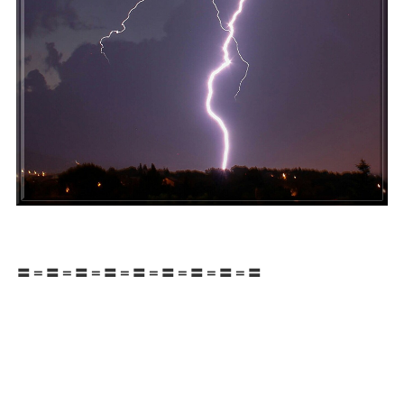
〓＝〓＝〓＝〓＝〓＝〓＝〓＝〓＝〓