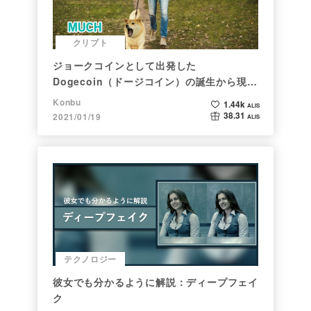
クリプト
ジョークコインとして出発した
Dogecoin（ドージコイン）の誕生から現在
まで。注目される非証券性🐶
Konbu
1.44k
ALIS
38.31
2021/01/19
ALIS
テクノロジー
彼女でも分かるように解説：ディープフェイ
ク