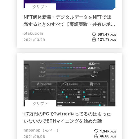
クリプト
NFT解体新書・デジタルデータをNFTで販
売するときのすべて【実証実験・共有レポー
ト】
otakucoin
681.47
ALIS
121.79
2021/03/29
ALIS
クリプト
17万円のPCでTwitterやってるのはもった
いないのでETHマイニングを始めた話
nnppnpp（んぺー）
1.34k
ALIS
46.60
2021/09/08
ALIS