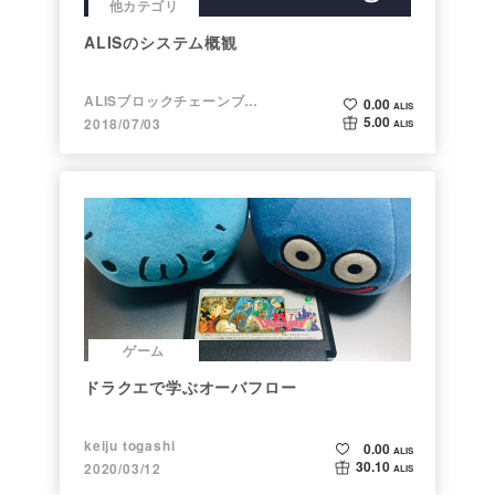
他カテゴリ
ALISのシステム概観
ALISブロックチェーンブログ
0.00
ALIS
5.00
2018/07/03
ALIS
ゲーム
ドラクエで学ぶオーバフロー
keiju togashi
0.00
ALIS
30.10
2020/03/12
ALIS