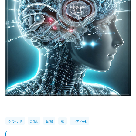
クラウド
記憶
意識
脳
不老不死