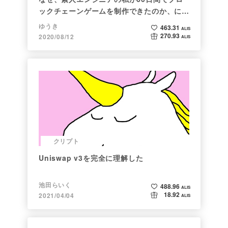
ックチェーンゲームを制作できたのか、につ
いて語ってみた
ゆうき
463.31
ALIS
270.93
2020/08/12
ALIS
クリプト
Uniswap v3を完全に理解した
池田らいく
488.96
ALIS
18.92
2021/04/04
ALIS