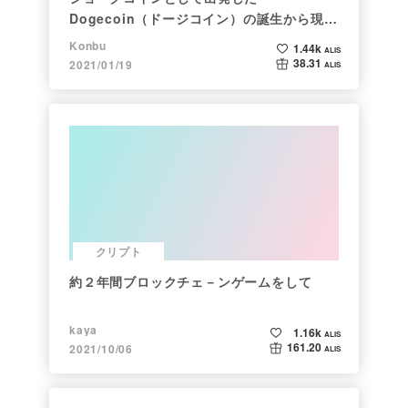
Dogecoin（ドージコイン）の誕生から現在
まで。注目される非証券性🐶
Konbu
1.44k
ALIS
38.31
2021/01/19
ALIS
クリプト
約２年間ブロックチェ－ンゲームをして
kaya
1.16k
ALIS
161.20
2021/10/06
ALIS