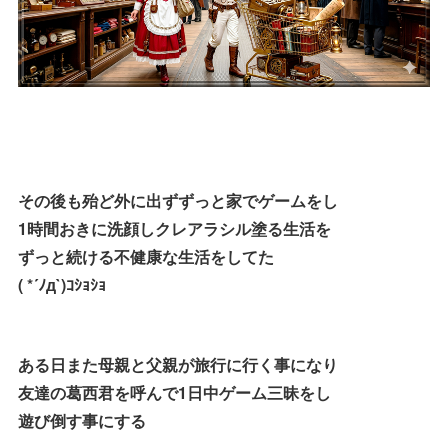
その後も殆ど外に出ずずっと家でゲームをし
1時間おきに洗顔しクレアラシル塗る生活を
ずっと続ける不健康な生活をしてた
( *´ﾉд`)ｺｼｮｼｮ
ある日また母親と父親が旅行に行く事になり
友達の葛西君を呼んで1日中ゲーム三昧をし
遊び倒す事にする