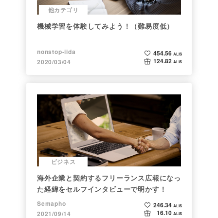
他カテゴリ
機械学習を体験してみよう！（難易度低）
nonstop-iida
454.56
ALIS
124.82
2020/03/04
ALIS
ビジネス
海外企業と契約するフリーランス広報になっ
た経緯をセルフインタビューで明かす！
Semapho
246.34
ALIS
16.10
2021/09/14
ALIS