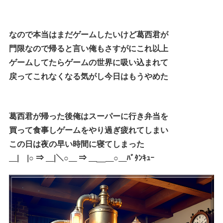
なので本当はまだゲームしたいけど葛西君が
門限なので帰ると言い俺もさすがにこれ以上
ゲームしてたらゲームの世界に吸い込まれて
戻ってこれなくなる気がし今日はもうやめた
葛西君が帰った後俺はスーパーに行き弁当を
買って食事しゲームをやり過ぎ疲れてしまい
この日は夜の早い時間に寝てしまった
＿|￣|○ ⇒ ＿|＼○＿ ⇒ ＿__＿○＿ﾊﾞﾀﾝｷｭｰ