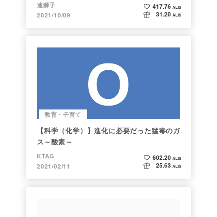
連獅子
417.76
ALIS
31.20
2021/10/09
ALIS
教育・子育て
【科学（化学）】進化に必要だった猛毒のガ
ス～酸素～
KTAG
602.20
ALIS
25.63
2021/02/11
ALIS