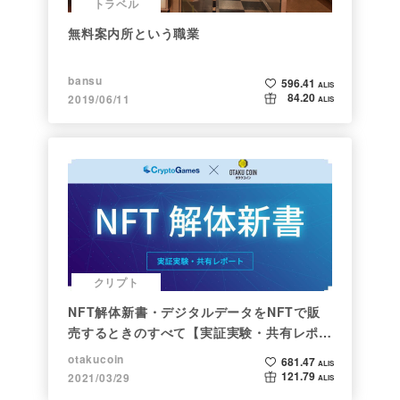
トラベル
無料案内所という職業
bansu
596.41
ALIS
84.20
2019/06/11
ALIS
クリプト
NFT解体新書・デジタルデータをNFTで販
売するときのすべて【実証実験・共有レポー
ト】
otakucoin
681.47
ALIS
121.79
2021/03/29
ALIS