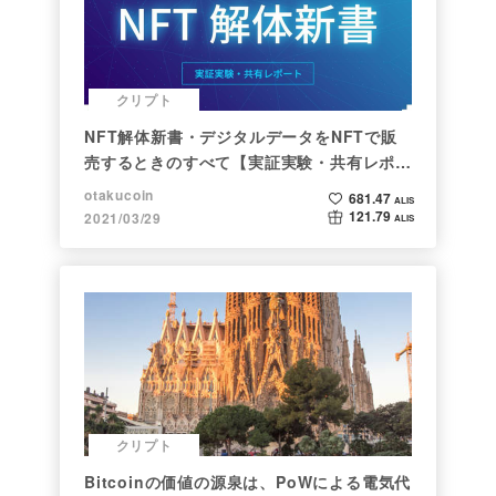
クリプト
NFT解体新書・デジタルデータをNFTで販
売するときのすべて【実証実験・共有レポー
ト】
otakucoin
681.47
ALIS
121.79
2021/03/29
ALIS
クリプト
Bitcoinの価値の源泉は、PoWによる電気代