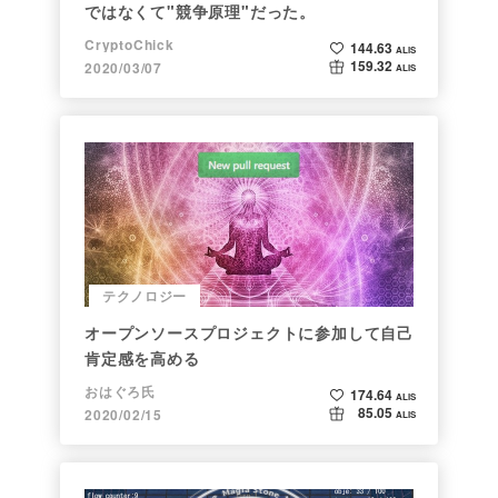
ではなくて"競争原理"だった。
CryptoChick
144.63
ALIS
159.32
2020/03/07
ALIS
テクノロジー
オープンソースプロジェクトに参加して自己
肯定感を高める
おはぐろ氏
174.64
ALIS
85.05
2020/02/15
ALIS