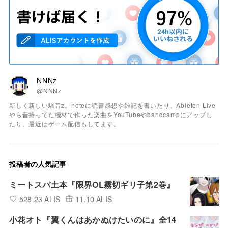
NNNz
@NNNz
新しく新しい騒音z。noteに読書感想や雑記を書いたり、Ableton Live
やら昔持ってた機材で作った楽曲をYouTubeやbandcampにアップし
たり、最近はゲーム配信もしてます。
投稿者の人気記事
ミートスパ土本『限界OL霧切ギリ子第2巻』
528.23 ALIS
11.10 ALIS
小花オト『翼くんはあかぬけたいのに』全14