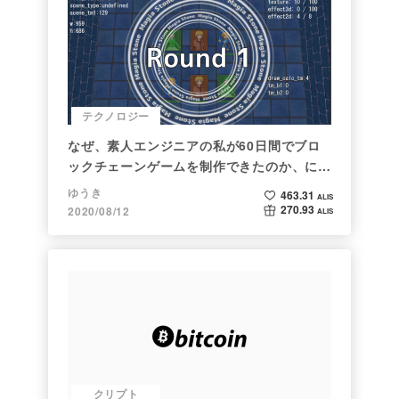
テクノロジー
なぜ、素人エンジニアの私が60日間でブロ
ックチェーンゲームを制作できたのか、につ
いて語ってみた
ゆうき
463.31
ALIS
270.93
2020/08/12
ALIS
クリプト