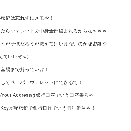
。
秘密鍵は忘れずにメモや！
したらウォレットの中身全部盗まれるからなｗｗｗ
ろうが子供だろうが教えてはいけないのが秘密鍵や！
教えていいぞｗ)
は墓場まで持っていけ！
刷してペーパーウォレットにできるで！
Your Addressは銀行口座でいう口座番号や！
ivate Keyが秘密鍵で銀行口座でいう暗証番号や！