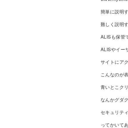
簡単に説明
難しく説明すると
ALISも保
ALISやイー
サイトにア
こんなのが
青いとこク
なんかグダ
セキュリテ
ってかいて