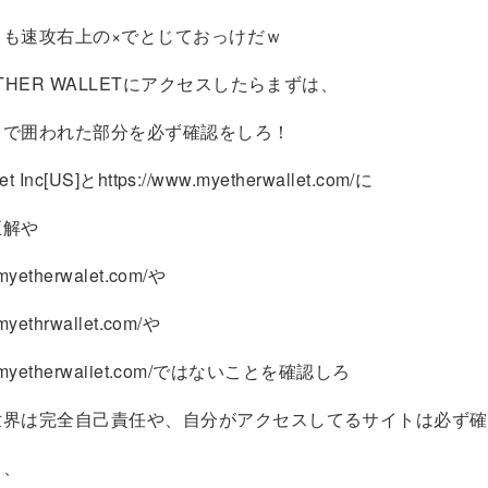
ても速攻右上の×でとじておっけだｗ
THER WALLETにアクセスしたらまずは、
角で囲われた部分を必ず確認をしろ！
et Inc[US]とhttps://www.myetherwallet.com/に
正解や
.myetherwalet.com/や
.myethrwallet.com/や
ww.myetherwaiiet.com/ではないことを確認しろ
世界は完全自己責任や、自分がアクセスしてるサイトは必ず確
ら、