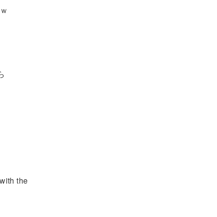
ｗ
ら
with the