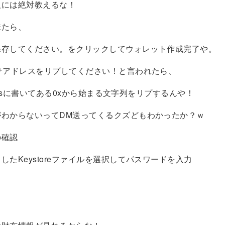
人には絶対教えるな！
来たら、
保存してください。をクリックしてウォレット作成完了や。
サアドレスをリプしてください！と言われたら、
dressに書いてある0xから始まる文字列をリプするんや！
がわからないってDM送ってくるクズどもわかったか？ｗ
の確認
したKeystoreファイルを選択してパスワードを入力
力