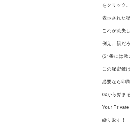
をクリック
表示された
これが流失
例え、親だ
(51番には
この秘密鍵
必要なら印
0xから始まる
Your Pr
繰り返す！