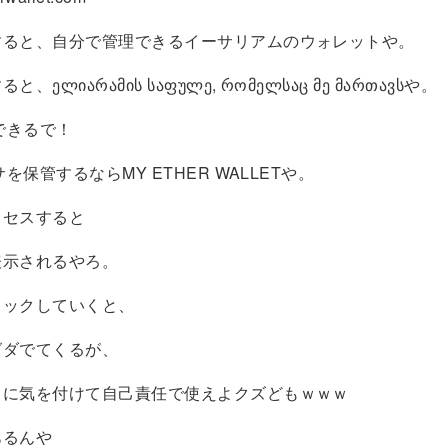
すると、自分で管理できるイーサリアムのウォレットや。
、ელიარამის საფულე, რომელსაც მე მართავსや。
管できるで！
サを保管するならMY ETHER WALLETや。
クセスすると
表示されるやろ。
リックしていくと、
グダでてくるが、
ィに気を付けて自己責任で使えよクズどもｗｗｗ
あるんや