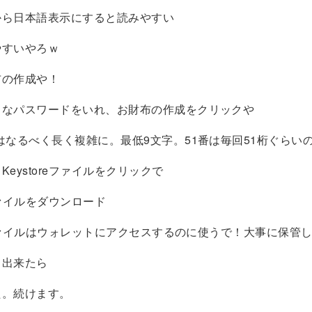
から日本語表示にすると読みやすい
やすいやろｗ
布の作成や！
きなパスワードをいれ、お財布の作成をクリックや
はなるべく長く複雑に。最低9文字。51番は毎回51桁ぐらい
Keystoreファイルをクリックで
eファイルをダウンロード
reファイルはウォレットにアクセスするのに使うで！大事に保管
ド出来たら
た。続けます。