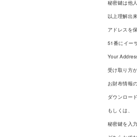
秘密鍵は他
以上理解出
アドレスを
51番にイー
Your Ad
受け取り方
お財布情報
ダウンロード
もしくは、
秘密鍵を入