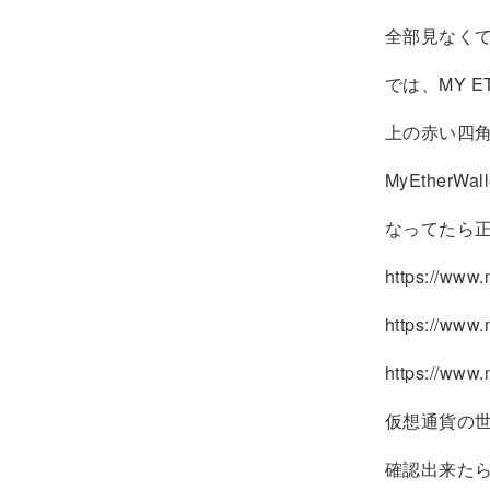
全部見なく
では、MY E
上の赤い四
MyEtherWall
なってたら
https://www
https://www
https://w
仮想通貨の
確認出来た