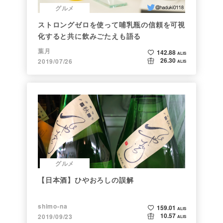
グルメ
ストロングゼロを使って哺乳瓶の信頼を可視
化すると共に飲みごたえも語る
葉月
142.88
ALIS
26.30
2019/07/26
ALIS
グルメ
【日本酒】ひやおろしの誤解
shimo-na
159.01
ALIS
10.57
2019/09/23
ALIS