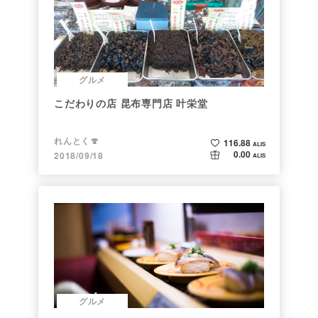
グルメ
こだわりの店 昆布専門店 叶栄堂
れんとく🍄
116.88
ALIS
0.00
2018/09/18
ALIS
グルメ