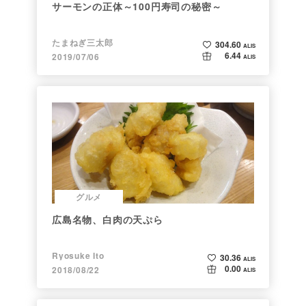
サーモンの正体～100円寿司の秘密～
たまねぎ三太郎
304.60
ALIS
6.44
2019/07/06
ALIS
グルメ
広島名物、白肉の天ぷら
Ryosuke Ito
30.36
ALIS
0.00
2018/08/22
ALIS