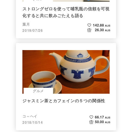
ストロングゼロを使って哺乳瓶の信頼を可視
化すると共に飲みごたえも語る
葉月
142.88
ALIS
26.30
2019/07/26
ALIS
グルメ
ジャスミン茶とカフェインの５つの関係性
コ～ヘイ
66.17
ALIS
50.00
2018/10/14
ALIS