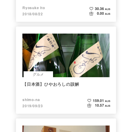
Ryosuke Ito
30.36
ALIS
0.00
2018/08/22
ALIS
グルメ
【日本酒】ひやおろしの誤解
shimo-na
159.01
ALIS
10.57
2019/09/23
ALIS