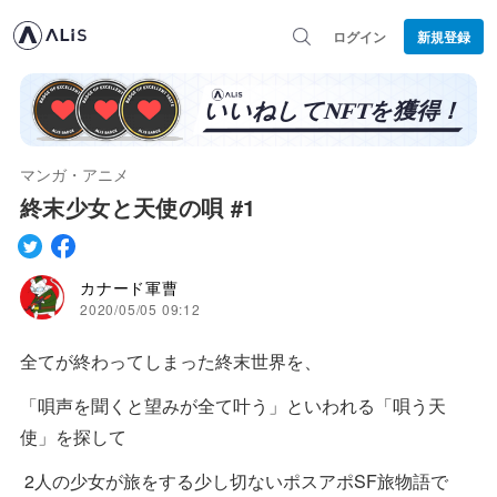
ログイン
新規登録
マンガ・アニメ
終末少女と天使の唄 #1
カナード軍曹
2020/05/05 09:12
全てが終わってしまった終末世界を、
「唄声を聞くと望みが全て叶う」といわれる「唄う天
使」を探して
2人の少女が旅をする少し切ないポスアポSF旅物語で