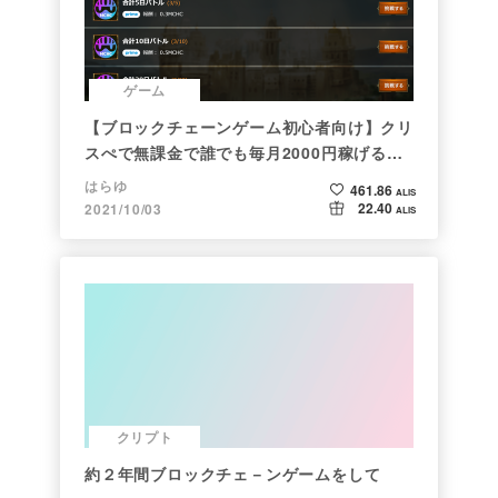
ゲーム
【ブロックチェーンゲーム初心者向け】クリ
スぺで無課金で誰でも毎月2000円稼げる時
代がきた
はらゆ
461.86
ALIS
22.40
2021/10/03
ALIS
クリプト
約２年間ブロックチェ－ンゲームをして