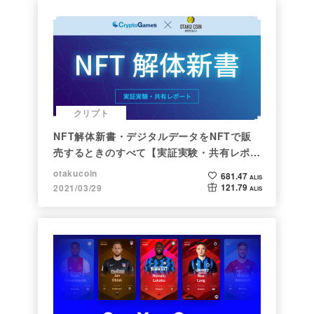
クリプト
NFT解体新書・デジタルデータをNFTで販
売するときのすべて【実証実験・共有レポー
ト】
otakucoin
681.47
ALIS
121.79
2021/03/29
ALIS