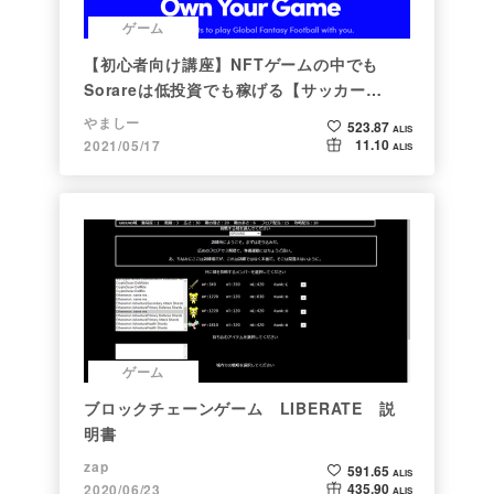
ゲーム
【初心者向け講座】NFTゲームの中でも
Sorareは低投資でも稼げる【サッカー
×NFT×BCG】
やましー
523.87
ALIS
11.10
2021/05/17
ALIS
ゲーム
ブロックチェーンゲーム LIBERATE 説
明書
zap
591.65
ALIS
435.90
2020/06/23
ALIS