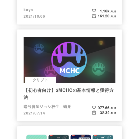
kaya
1.16k
ALIS
161.20
2021/10/06
ALIS
クリプト
【初心者向け】$MCHCの基本情報と獲得方
法
暗号資産ジョシ校生 蟻巣
977.66
ALIS
32.32
2021/07/14
ALIS