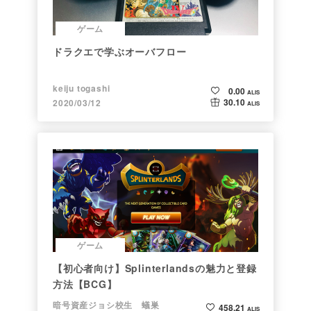
ゲーム
ドラクエで学ぶオーバフロー
keiju togashi
0.00
ALIS
30.10
2020/03/12
ALIS
ゲーム
【初心者向け】Splinterlandsの魅力と登録
方法【BCG】
暗号資産ジョシ校生 蟻巣
458.21
ALIS