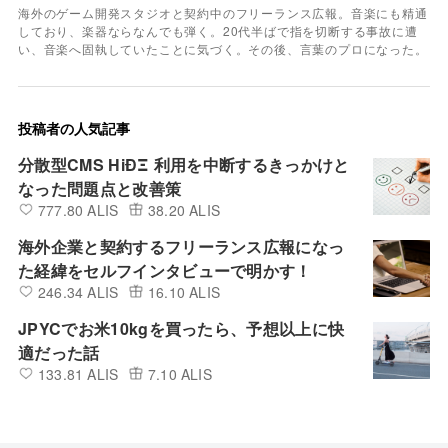
海外のゲーム開発スタジオと契約中のフリーランス広報。音楽にも精通
しており、楽器ならなんでも弾く。20代半ばで指を切断する事故に遭
い、音楽へ固執していたことに気づく。その後、言葉のプロになった。
投稿者の人気記事
分散型CMS HiÐΞ 利用を中断するきっかけと
なった問題点と改善策
777.80 ALIS
38.20 ALIS
海外企業と契約するフリーランス広報になっ
た経緯をセルフインタビューで明かす！
246.34 ALIS
16.10 ALIS
JPYCでお米10kgを買ったら、予想以上に快
適だった話
133.81 ALIS
7.10 ALIS