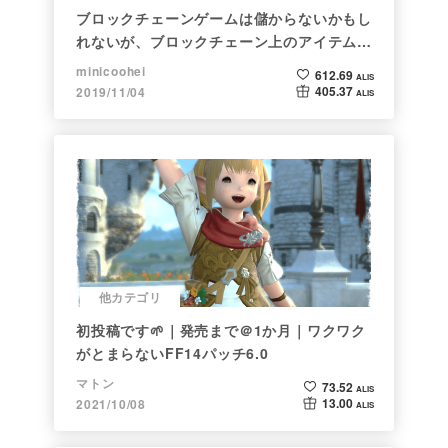
ブロックチェーンゲームは儲からないかもし
れないが、ブロックチェーン上のアイテムは
新しい形の投資になる。(読了:５分)
minicoohei
612.69
ALIS
405.37
2019/11/04
ALIS
他カテゴリ
初投稿です🌱｜発売まで＠1か月｜ワクワク
がとまらないFF14パッチ6.0
マトン
73.52
ALIS
13.00
2021/10/08
ALIS