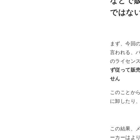
などで販
ではな
まず、今回の
言われる、パ
のライセン
ず従って販
せん
このことか
に卸したり
この結果、
ーカーはよ