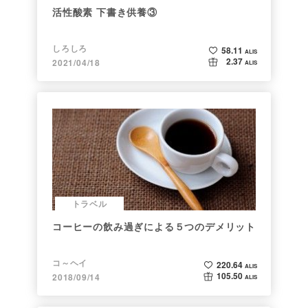
活性酸素 下書き供養③
しろしろ
58.11
ALIS
2.37
2021/04/18
ALIS
トラベル
コーヒーの飲み過ぎによる５つのデメリット
コ～ヘイ
220.64
ALIS
105.50
2018/09/14
ALIS