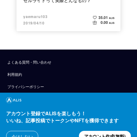
セルライトって実際どんなもの？
yaemaru103
35.01
ALIS
0.00
2019/04/10
ALIS
よくある質問・問い合わせ
利用規約
プライバシーポリシー
公式アナウンス
技術ブログ
アカウント登録でALISを楽しもう！
いいね、記事投稿でトークンやNFTを獲得できます
API
運営会社
アカウント作成(無料)
今はしない