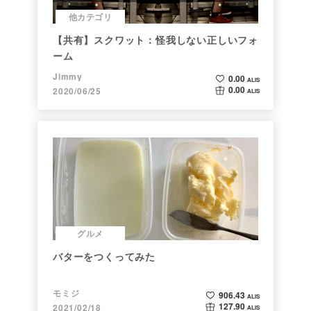
他カテゴリ
【共有】スクワット：怪我しない正しいフォ
ーム
Jimmy
0.00
ALIS
0.00
2020/06/25
ALIS
グルメ
バターをつくってみた
モミジ
906.43
ALIS
127.90
2021/02/18
ALIS