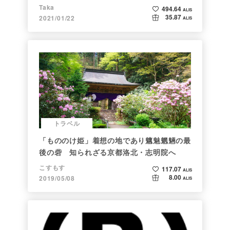
Taka
494.64
ALIS
35.87
2021/01/22
ALIS
トラベル
「もののけ姫」着想の地であり魑魅魍魎の最
後の砦 知られざる京都洛北・志明院へ
こすもす
117.07
ALIS
8.00
2019/05/08
ALIS