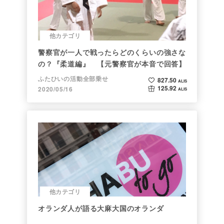
他カテゴリ
警察官が一人で戦ったらどのくらいの強さな
の？『柔道編』 【元警察官が本音で回答】
ふたひいの活動全部乗せ
827.50
ALIS
125.92
2020/05/16
ALIS
他カテゴリ
オランダ人が語る大麻大国のオランダ