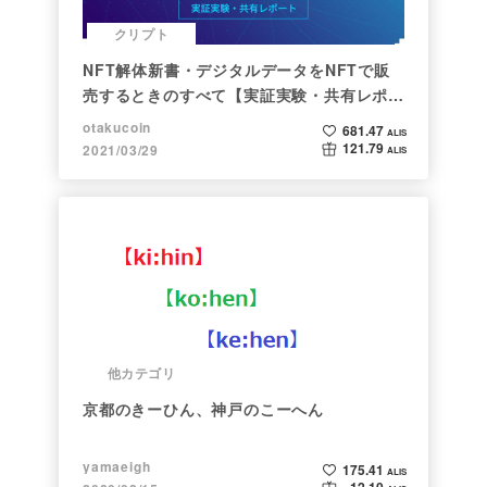
クリプト
NFT解体新書・デジタルデータをNFTで販
売するときのすべて【実証実験・共有レポー
ト】
otakucoin
681.47
ALIS
121.79
2021/03/29
ALIS
他カテゴリ
京都のきーひん、神戸のこーへん
yamaeigh
175.41
ALIS