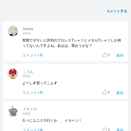
コメントする
handa
6年前
世間でダサいと評判のプロレスTシャツとメタルTシャツしか持
ってないんですよね。あはは。買おうかな？
0
コメント1件
返信
ころん
6年前
よーし🎵買ってこよ🎵
0
コメント1件
返信
メカメカ
6年前
久々にユニクロ行くか、、メカーン！
0
コメント1件
返信