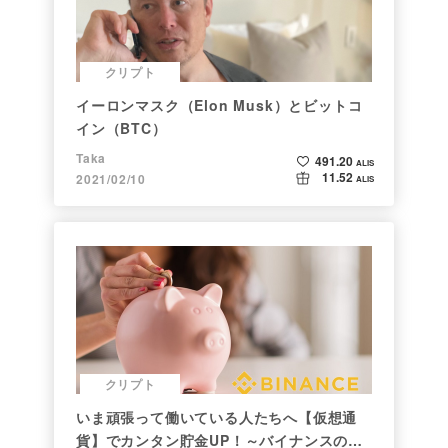
クリプト
イーロンマスク（Elon Musk）とビットコ
イン（BTC）
Taka
491.20
ALIS
11.52
2021/02/10
ALIS
クリプト
いま頑張って働いている人たちへ【仮想通
貨】でカンタン貯金UP！～バイナンスの使