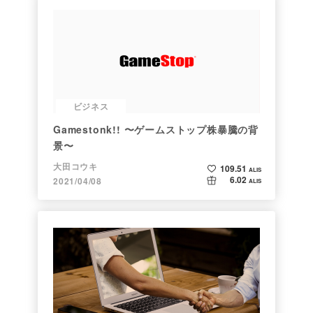
ビジネス
Gamestonk!! 〜ゲームストップ株暴騰の背
景〜
大田コウキ
109.51
ALIS
6.02
2021/04/08
ALIS