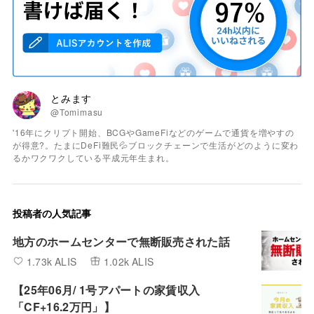
とみます
@Tomimasu
'16年にクリプト開始、BCGやGameFiなどのゲームで通貨を増やすの
が得意?。たまにDeFi難民💦ブロックチェーンで生活がどのように変わ
るかワクワクしている平成元年生まれ。
投稿者の人気記事
地方のホームセンターで無断販売された話
1.73k ALIS
1.02k ALIS
【25年06月/ 1号アパートの家賃収入
「CF+16.2万円」】