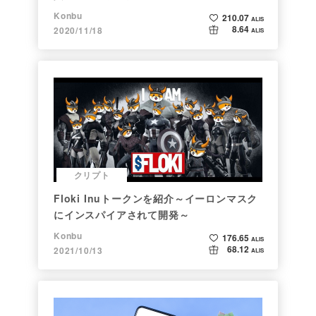
い方初心者編～
Konbu
210.07
ALIS
8.64
2020/11/18
ALIS
クリプト
Floki Inuトークンを紹介～イーロンマスク
にインスパイアされて開発～
Konbu
176.65
ALIS
68.12
2021/10/13
ALIS