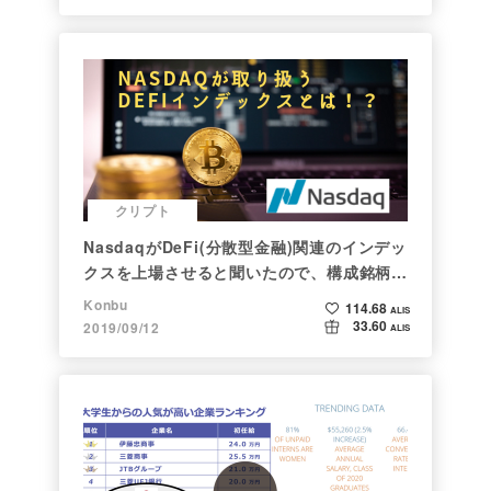
クリプト
NasdaqがDeFi(分散型金融)関連のインデッ
クスを上場させると聞いたので、構成銘柄を
調べてみた
Konbu
114.68
ALIS
33.60
2019/09/12
ALIS