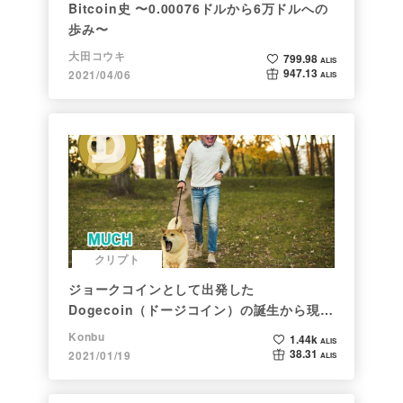
Bitcoin史 〜0.00076ドルから6万ドルへの
歩み〜
大田コウキ
799.98
ALIS
947.13
2021/04/06
ALIS
クリプト
ジョークコインとして出発した
Dogecoin（ドージコイン）の誕生から現在
まで。注目される非証券性🐶
Konbu
1.44k
ALIS
38.31
2021/01/19
ALIS