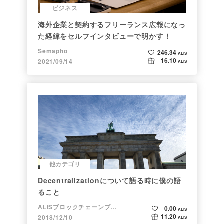
ビジネス
海外企業と契約するフリーランス広報になっ
た経緯をセルフインタビューで明かす！
Semapho
246.34
ALIS
16.10
2021/09/14
ALIS
他カテゴリ
Decentralizationについて語る時に僕の語
ること
ALISブロックチェーンブログ
0.00
ALIS
11.20
2018/12/10
ALIS