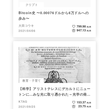
クリプト
Bitcoin史 〜0.00076ドルから6万ドルへの
歩み〜
大田コウキ
799.98
ALIS
947.13
2021/04/06
ALIS
教育・子育て
【科学】アリストテレスにデカルトにニュー
トンに…みな光に取り憑かれた～光学の発展
～
KTAG
153.37
ALIS
23.75
2021/09/25
ALIS