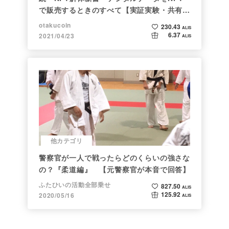
で販売するときのすべて【実証実験・共有レ
ポート】
otakucoin
230.43
ALIS
6.37
2021/04/23
ALIS
他カテゴリ
警察官が一人で戦ったらどのくらいの強さな
の？『柔道編』 【元警察官が本音で回答】
ふたひいの活動全部乗せ
827.50
ALIS
125.92
2020/05/16
ALIS