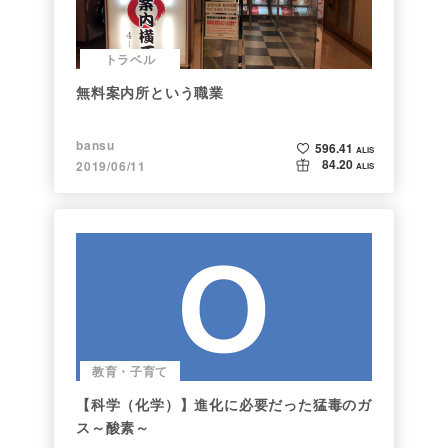
トラベル
無料案内所という職業
bansu
596.41
ALIS
84.20
2019/06/11
ALIS
教育・子育て
【科学（化学）】進化に必要だった猛毒のガ
ス～酸素～