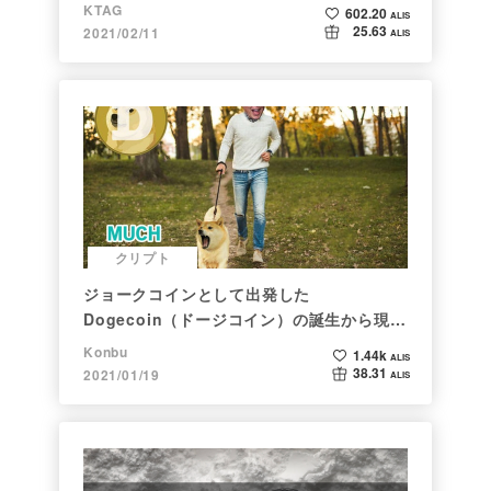
KTAG
602.20
ALIS
25.63
2021/02/11
ALIS
クリプト
ジョークコインとして出発した
Dogecoin（ドージコイン）の誕生から現在
まで。注目される非証券性🐶
Konbu
1.44k
ALIS
38.31
2021/01/19
ALIS