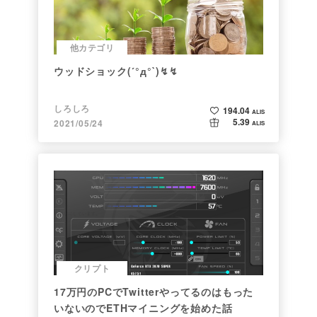
他カテゴリ
ウッドショック(´°д°`)↯↯
しろしろ
194.04
ALIS
5.39
2021/05/24
ALIS
クリプト
17万円のPCでTwitterやってるのはもった
いないのでETHマイニングを始めた話