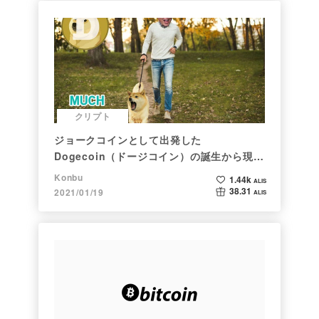
クリプト
ジョークコインとして出発した
Dogecoin（ドージコイン）の誕生から現在
まで。注目される非証券性🐶
Konbu
1.44k
ALIS
38.31
2021/01/19
ALIS