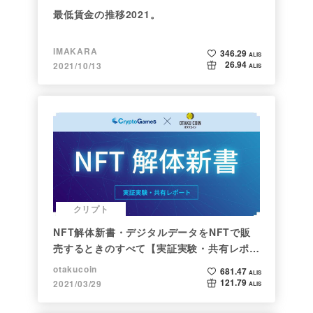
最低賃金の推移2021。
IMAKARA
346.29
ALIS
26.94
2021/10/13
ALIS
クリプト
NFT解体新書・デジタルデータをNFTで販
売するときのすべて【実証実験・共有レポー
ト】
otakucoin
681.47
ALIS
121.79
2021/03/29
ALIS