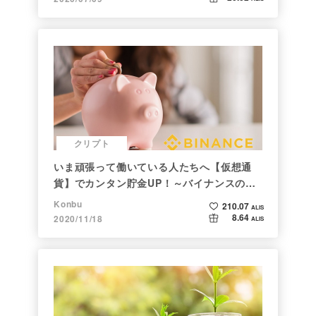
クリプト
いま頑張って働いている人たちへ【仮想通
貨】でカンタン貯金UP！～バイナンスの使
い方初心者編～
Konbu
210.07
ALIS
8.64
2020/11/18
ALIS