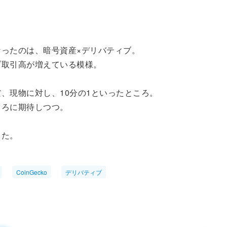
なったのは、暗号資産×デリバティブ。
ブ取引高が増えている模様。
、現物に対し、10分の1といったところ。
しろに期待しつつ。
また。
CoinGecko
デリバティブ