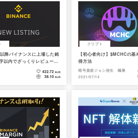
ト
クリプト
1月以降バイナンスに上場した銘
【初心者向け】$MCHCの基
文字以内でざっくりレビュー
得方法
er向け情報まとめ）
暗号資産ジョシ校生 蟻巣
422.72
ALIS
38.10
2021/07/14
ALIS