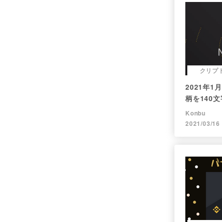
クリプ
2021年
柄を140
（Twitt
Konbu
2021/03/16