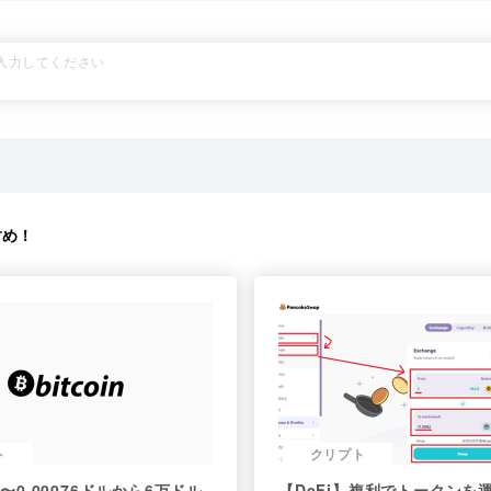
すめ！
ト
クリプト
史 〜0.00076ドルから6万ドル
【DeFi】複利でトークンを