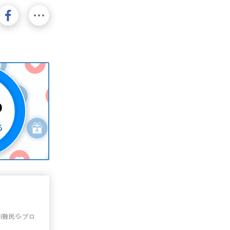
i難民💦ブロ