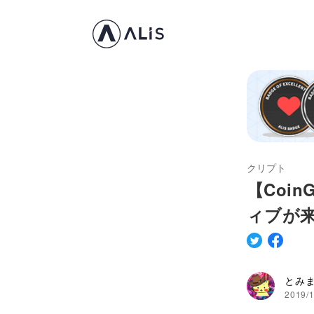
クリプト
【Coi
ィブが来
とみ
2019/1