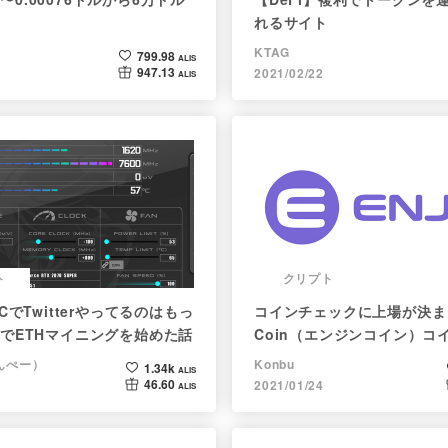
れるサイト
KTAG
799.98
ALIS
947.13
2021/02/22
ALIS
ト
クリプト
CでTwitterやってるのはもっ
コインチェックに上場が決まっ
でETHマイニングを始めた話
Coin（エンジンコイン）コ
（んぺー）
Konbu
1.34k
ALIS
46.60
2021/01/24
ALIS