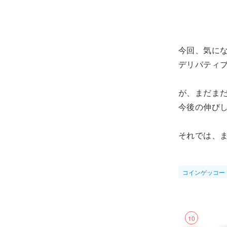
今回、気に
デリバティ
が、まだまだ
今後の伸び
それでは、
コインゲッコー
10