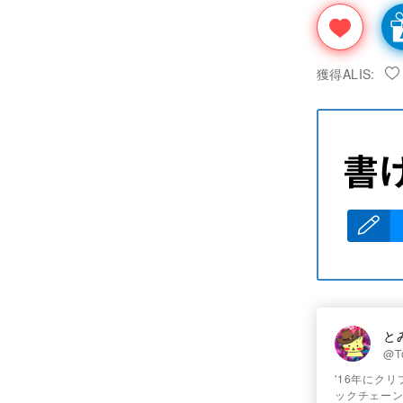
獲得ALIS:
と
@T
'16年にク
ックチェー