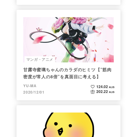
マンガ・アニメ
甘露寺蜜璃ちゃんのカラダのヒミツ【”筋肉
密度が常人の8倍”を真面目に考える】
YU-MA
124.02
ALIS
202.22
2020/12/01
ALIS