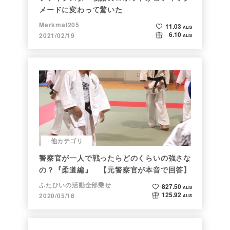
メードに変わって驚いた
Merkmal205
11.03
ALIS
6.10
2021/02/19
ALIS
他カテゴリ
警察官が一人で戦ったらどのくらいの強さな
の？『柔道編』 【元警察官が本音で回答】
ふたひいの活動全部乗せ
827.50
ALIS
125.92
2020/05/16
ALIS