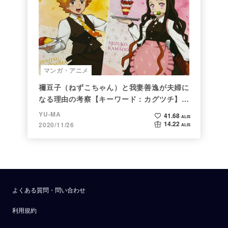
マンガ・アニメ
禰豆子（ねずこちゃん）と我妻善逸が夫婦に
なる理由の考察【キーワード：カグツチ】＜
後編＞
YU-MA
41.68
ALIS
14.22
2020/11/26
ALIS
よくある質問・問い合わせ
利用規約