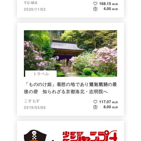
YU-MA
168.15
ALIS
4.00
2020/11/02
ALIS
トラベル
「もののけ姫」着想の地であり魑魅魍魎の最
後の砦 知られざる京都洛北・志明院へ
こすもす
117.07
ALIS
8.00
2019/05/08
ALIS