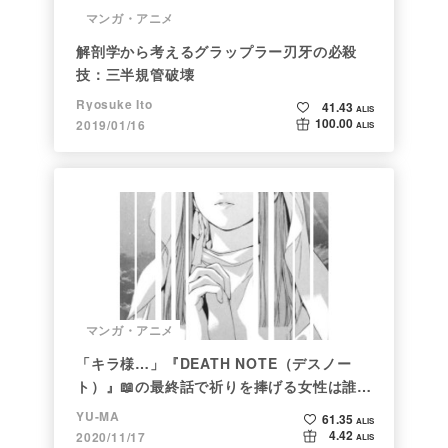
マンガ・アニメ
解剖学から考えるグラップラー刃牙の必殺
技：三半規管破壊
Ryosuke Ito
41.43
ALIS
100.00
2019/01/16
ALIS
マンガ・アニメ
「キラ様…」『DEATH NOTE（デスノー
ト）』📖の最終話で祈りを捧げる女性は誰な
のか
YU-MA
61.35
ALIS
4.42
2020/11/17
ALIS