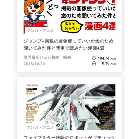
マンガ・アニメ
ジャンプ+掲載の画像使っていいか念のため
聞いてみた件と電車で読みたい漫画4選
暗号資産ジョシ校生 蟻巣
104.74
ALIS
0.10
2018/10/22
ALIS
マンガ・アニメ
ファイブスター物語のロボットがゴティック