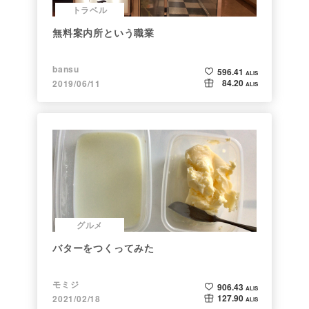
トラベル
無料案内所という職業
bansu
596.41
ALIS
84.20
2019/06/11
ALIS
グルメ
バターをつくってみた
モミジ
906.43
ALIS
127.90
2021/02/18
ALIS