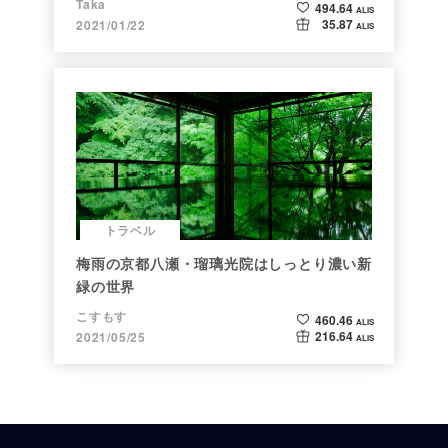
Taka
494.64
ALIS
35.87
2021/01/22
ALIS
トラベル
梅雨の京都八瀬・瑠璃光院はしっとり濃い新
緑の世界
こすもす
460.46
ALIS
216.64
2021/05/25
ALIS