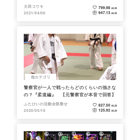
大田コウキ
799.98
ALIS
947.13
2021/04/06
ALIS
他カテゴリ
警察官が一人で戦ったらどのくらいの強さな
の？『柔道編』 【元警察官が本音で回答】
ふたひいの活動全部乗せ
827.50
ALIS
125.92
2020/05/16
ALIS