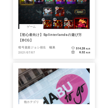
ゲーム
【初心者向け】Splinterlandsの遊び方
【BCG】
暗号資産ジョシ校生 蟻巣
514.28
ALIS
6.32
2021/07/07
ALIS
他カテゴリ