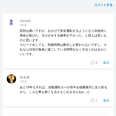
コメントする
haruki3
6年前
罰則は痛いですが、おかげで安全運転するようになり自他共に
寿命が延びた、大けがをする確率が下がった、と思えば安いも
のと思います。
スピード出しても、到着時間は数分しか変わらないですし、そ
れなら日頃の無為に過ごしている時間をなくすほうがはるかに
いいです。
3
返信
鈴木穣
6年前
あと10年もすれば、自動運転カーが街中を縦横無尽に走り回る
から、こんな事も無くなるかもしれませんね(=_=)
1
返信