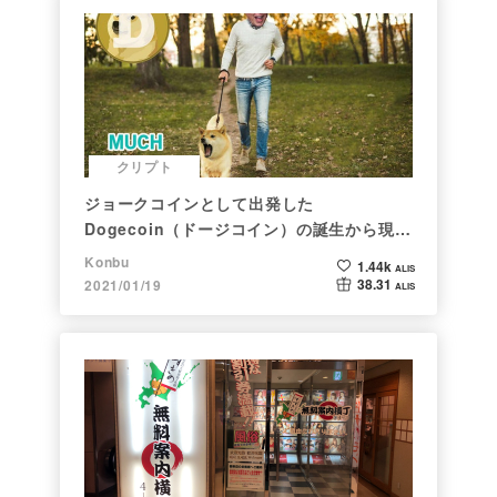
クリプト
ジョークコインとして出発した
Dogecoin（ドージコイン）の誕生から現在
まで。注目される非証券性🐶
Konbu
1.44k
ALIS
38.31
2021/01/19
ALIS