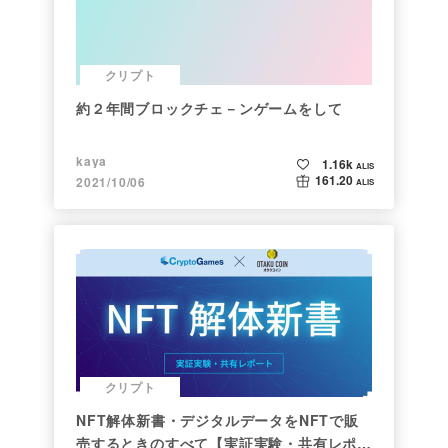
クリプト
約２年間ブロックチェ－ンゲームをして
kaya
1.16k
ALIS
161.20
2021/10/06
ALIS
クリプト
NFT解体新書・デジタルデータをNFTで販
売するときのすべて【実証実験・共有レポー