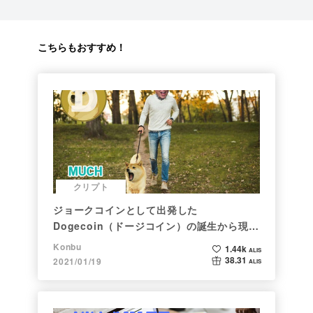
こちらもおすすめ！
クリプト
ジョークコインとして出発した
Dogecoin（ドージコイン）の誕生から現在
まで。注目される非証券性🐶
Konbu
1.44k
ALIS
38.31
2021/01/19
ALIS