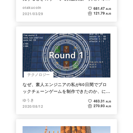
ト】
otakucoin
681.47
ALIS
121.79
2021/03/29
ALIS
テクノロジー
なぜ、素人エンジニアの私が60日間でブロ
ックチェーンゲームを制作できたのか、につ
いて語ってみた
ゆうき
463.31
ALIS
270.93
2020/08/12
ALIS