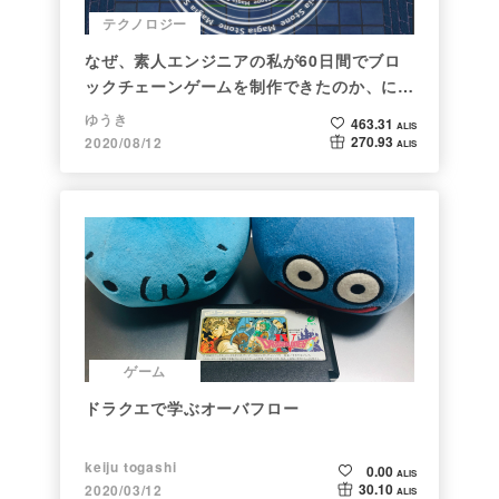
テクノロジー
なぜ、素人エンジニアの私が60日間でブロ
ックチェーンゲームを制作できたのか、につ
いて語ってみた
ゆうき
463.31
ALIS
270.93
2020/08/12
ALIS
ゲーム
ドラクエで学ぶオーバフロー
keiju togashi
0.00
ALIS
30.10
2020/03/12
ALIS