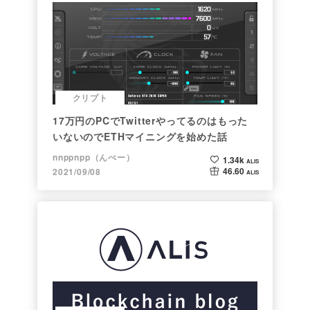
クリプト
17万円のPCでTwitterやってるのはもった
いないのでETHマイニングを始めた話
nnppnpp（んぺー）
1.34k
ALIS
46.60
2021/09/08
ALIS