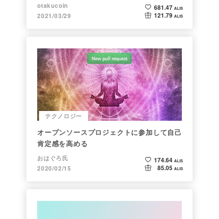
ト】
otakucoin
681.47
ALIS
121.79
2021/03/29
ALIS
テクノロジー
オープンソースプロジェクトに参加して自己
肯定感を高める
おはぐろ氏
174.64
ALIS
85.05
2020/02/15
ALIS