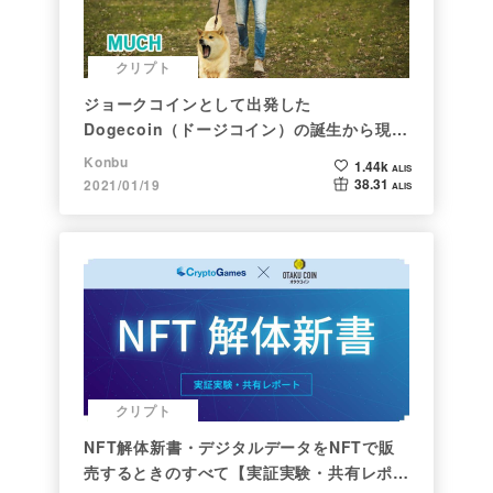
クリプト
ジョークコインとして出発した
Dogecoin（ドージコイン）の誕生から現在
まで。注目される非証券性🐶
Konbu
1.44k
ALIS
38.31
2021/01/19
ALIS
クリプト
NFT解体新書・デジタルデータをNFTで販
売するときのすべて【実証実験・共有レポー