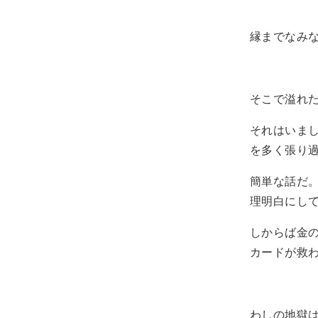
縁までなみ
そこで溢れ
それはいま
を多く張り
簡単な話だ
理明白にし
しからば金
カードが救
わしの地獄