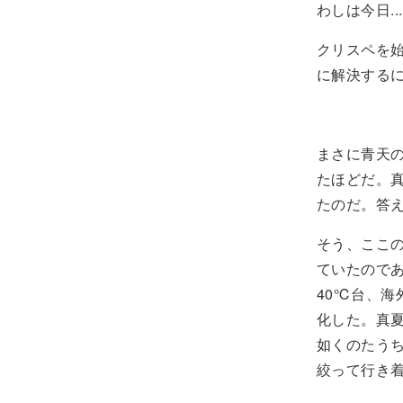
わしは今日...
クリスペを
に解決するに至
まさに青天
たほどだ。
たのだ。答
そう、ここ
ていたので
40℃台、海
化した。真
如くのたうち
絞って行き着