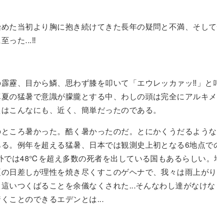
始めた当初より胸に抱き続けてきた長年の疑問と不満、そして
った...‼
の霹靂、目から鱗、思わず膝を叩いて「エウレッカァッ‼」と
真夏の猛暑で意識が朦朧とする中、わしの頭は完全にアルキメ
えはこんなにも、近く、簡単だったのである。
のところ暑かった。酷く暑かったのだ。とにかくうだるような
ある。例年を超える猛暑、日本では観測史上初となる6地点で
外では48℃を超え多数の死者を出している国もあるらしい。
夏の日差しが理性を焼き尽くすこのゲヘナで、我々は雨上がり
這いつくばることを余儀なくされた...そんなわし達がなけ
くことのできるエデンとは...