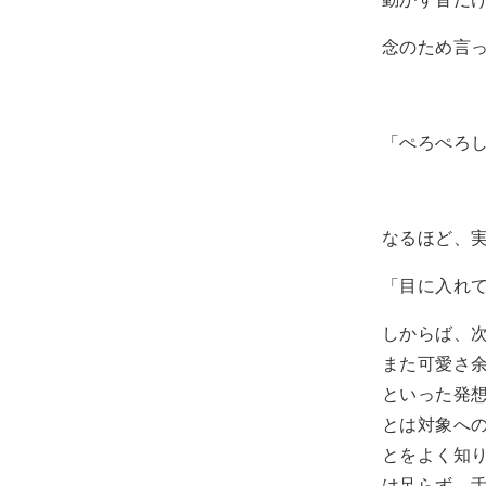
念のため言
「ぺろぺろ
なるほど、
「目に入れ
しからば、
また可愛さ
といった発
とは対象へ
とをよく知
は足らず、