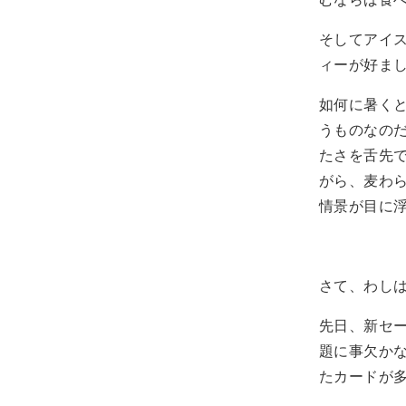
そしてアイ
ィーが好ま
如何に暑く
うものなの
たさを舌先
がら、麦わ
情景が目に
さて、わし
先日、新セ
題に事欠か
たカードが多