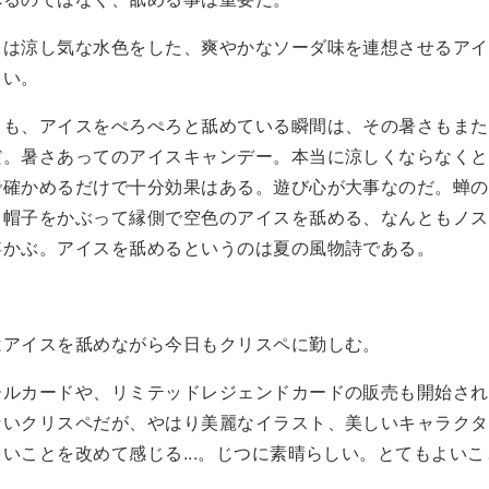
スは涼し気な水色をした、爽やかなソーダ味を連想させるアイ
しい。
とも、アイスをぺろぺろと舐めている瞬間は、その暑さもまた
だ。暑さあってのアイスキャンデー。本当に涼しくならなくと
で確かめるだけで十分効果はある。遊び心が大事なのだ。蝉の
ら帽子をかぶって縁側で空色のアイスを舐める、なんともノス
浮かぶ。アイスを舐めるというのは夏の風物詩である。
はアイスを舐めながら今日もクリスペに勤しむ。
ールカードや、リミテッドレジェンドカードの販売も開始され
ないクリスペだが、やはり美麗なイラスト、美しいキャラクタ
いことを改めて感じる...。じつに素晴らしい。とてもよいこ