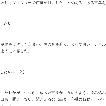
、わしはツイッターで何度か目にしたことのある、ある言葉を
ろしたい」
の脳裏をよぎった言葉が、蝉の音を遮り、まるで暗いトンネル
のように木霊した。
ろしたい...！？）
で、だれかが、いつか、放った言葉が、呪いのように染み込ん
声はもう聞こえない。聞こえるのは高まる心臓の鼓動と、ぺろ
ある...