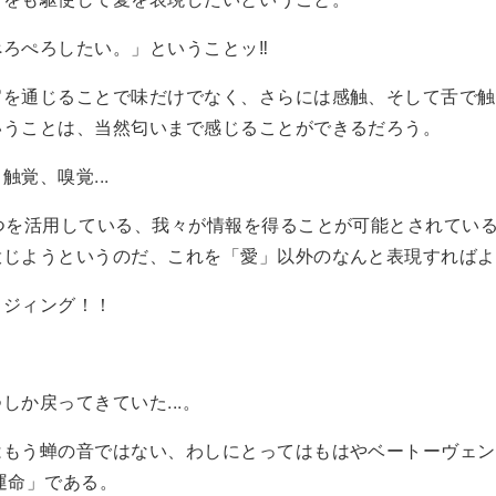
ぺろぺろしたい。」ということッ‼
官を通じることで味だけでなく、さらには感触、そして舌で触
いうことは、当然匂いまで感じることができるだろう。
触覚、嗅覚...
4つを活用している、我々が情報を得ることが可能とされてい
投じようというのだ、これを「愛」以外のなんと表現すればよ
イジィング！！
しか戻ってきていた...。
もう蝉の音ではない、わしにとってはもはやベートーヴェン 
運命」である。