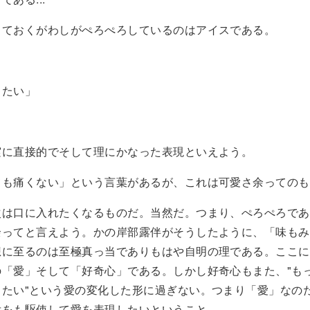
っておくがわしがぺろぺろしているのはアイスである。
したい」
実に直接的でそして理にかなった表現といえよう。
ても痛くない」という言葉があるが、これは可愛さ余ってのも
次は口に入れたくなるものだ。当然だ。つまり、ぺろぺろであ
余ってと言えよう。かの岸部露伴がそうしたように、「味もみ
想に至るのは至極真っ当でありもはや自明の理である。ここに
の「愛」そして「好奇心」である。しかし好奇心もまた、"も
りたい"という愛の変化した形に過ぎない。つまり「愛」なの
舌をも駆使して愛を表現したいということ。