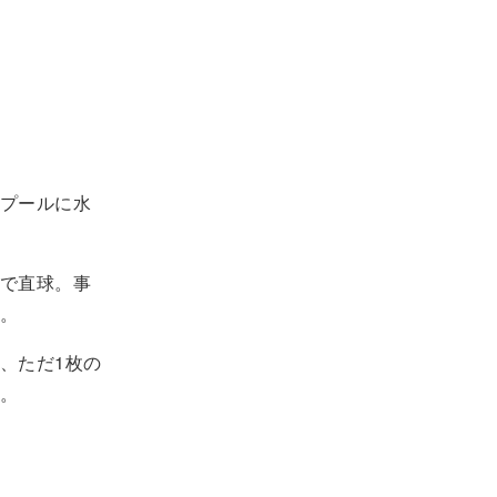
プールに水
で直球。事
。
、ただ1枚の
。