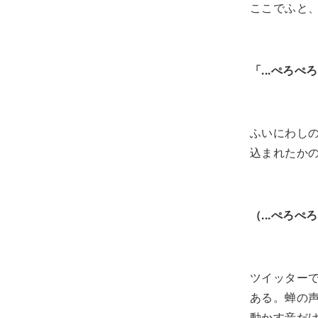
ここでふと
「...ぺろぺ
ふいにわし
込まれたか
（...ぺろぺ
ツイッター
ある。蝉の
動かす音だけで