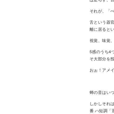
それが、「
舌という器
離に居ると
視覚、味覚、
5感のうち
そ大部分を
おぉ！アメ
蝉の音はいつ
しかしそれは
番 ハ短調「