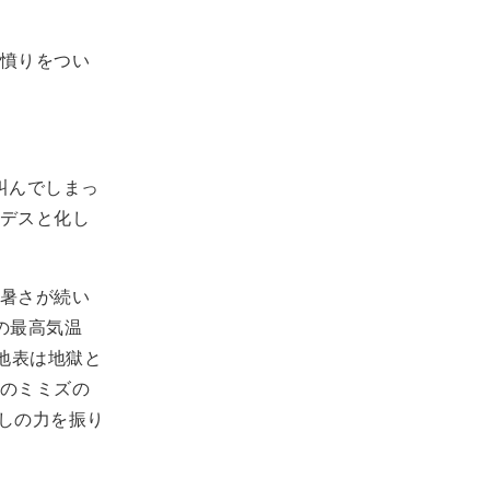
憤りをつい
叫んでしまっ
デスと化し
暑さが続い
の最高気温
地表は地獄と
のミミズの
なしの力を振り