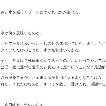
なみと水を張ったプールにつかれば水が溢れる。
た水が何を意味するのか。
しがたプールに浸かったわしの分の体積か？いや、違う。ただ
過ぎていただけのことだ。水の無駄使いである。
。そう、答えは至極簡単な話であったのだ。いたってシンプル
て公理一般に通ずる道理のど真ん中に座す紛うことなき最適解
の含有率をごまかした金細工師が死刑になるようなことはなく
われた。それだけなのだ。すべてを赦し、受け入れ、感謝する
は、今日終わったのである。