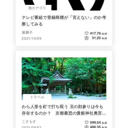
他カテゴリ
テレビ番組で登録商標が「言えない」のか考
察してみる
連獅子
417.76
ALIS
31.20
2021/10/09
ALIS
トラベル
わら人形を釘で打ち呪う 丑の刻参りは今も
存在するのか？ 京都最恐の貴船神社奥宮を
調べた
こすもす
599.04
ALIS
486.35
2021/08/07
ALIS