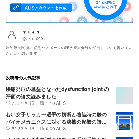
アリヤス
@akira0601
理学療法関連の話題やスポーツの理学療法分野の話題について書いてい
きたいと思います。
投稿者の人気記事
腰痛発症の基盤となったdysfunction joint の
評価の論文読みました
75.31 ALIS
1.10 ALIS
若い女子サッカー選手の切断と着陸時の膝の
バイオメカニクスに対する成熟の影響の論文
59.33 ALIS
0.00 ALIS
よみました