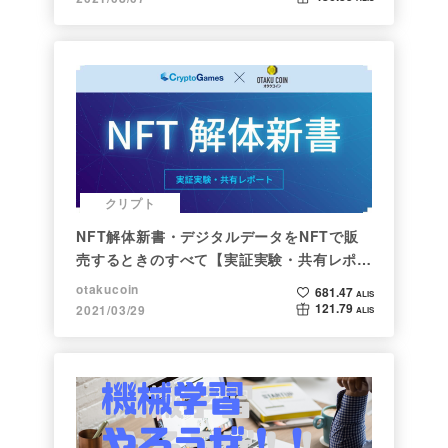
クリプト
NFT解体新書・デジタルデータをNFTで販
売するときのすべて【実証実験・共有レポー
ト】
otakucoin
681.47
ALIS
121.79
2021/03/29
ALIS