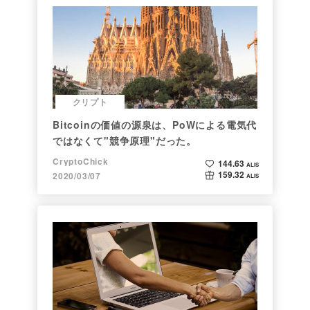
クリプト
Bitcoinの価値の源泉は、PoWによる電気代
ではなくて"競争原理"だった。
CryptoChick
144.63
ALIS
159.32
2020/03/07
ALIS