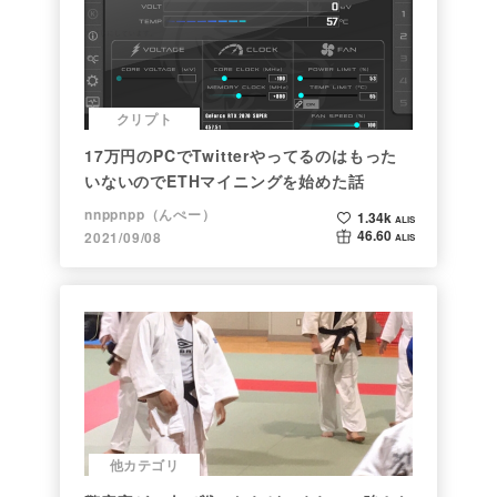
クリプト
17万円のPCでTwitterやってるのはもった
いないのでETHマイニングを始めた話
nnppnpp（んぺー）
1.34k
ALIS
46.60
2021/09/08
ALIS
他カテゴリ