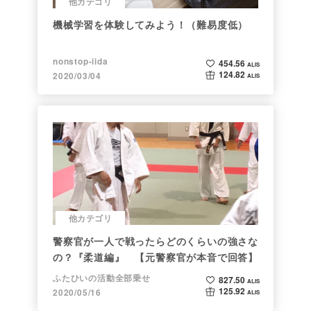
他カテゴリ
機械学習を体験してみよう！（難易度低）
nonstop-iida
454.56
ALIS
124.82
2020/03/04
ALIS
他カテゴリ
警察官が一人で戦ったらどのくらいの強さな
の？『柔道編』 【元警察官が本音で回答】
ふたひいの活動全部乗せ
827.50
ALIS
125.92
2020/05/16
ALIS