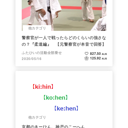
他カテゴリ
警察官が一人で戦ったらどのくらいの強さな
の？『柔道編』 【元警察官が本音で回答】
ふたひいの活動全部乗せ
827.50
ALIS
125.92
2020/05/16
ALIS
他カテゴリ
京都のきーひん、神戸のこーへん