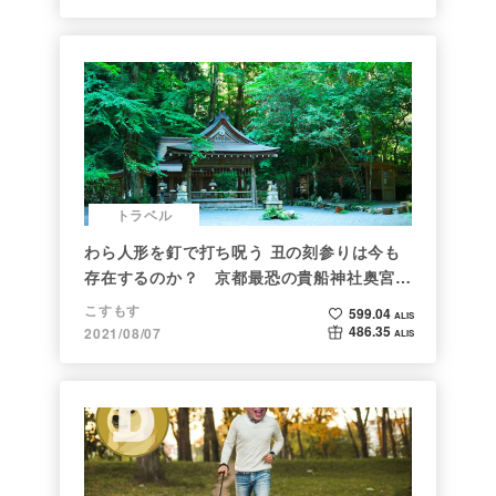
トラベル
わら人形を釘で打ち呪う 丑の刻参りは今も
存在するのか？ 京都最恐の貴船神社奥宮を
調べた
こすもす
599.04
ALIS
486.35
2021/08/07
ALIS