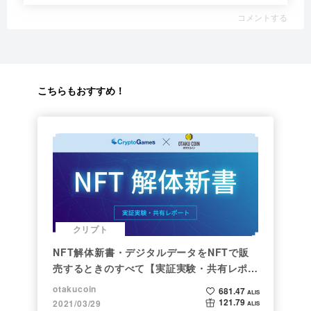
コメントする
こちらもおすすめ！
クリプト
NFT解体新書・デジタルデータをNFTで販
売するときのすべて【実証実験・共有レポー
ト】
otakucoin
681.47
ALIS
121.79
2021/03/29
ALIS