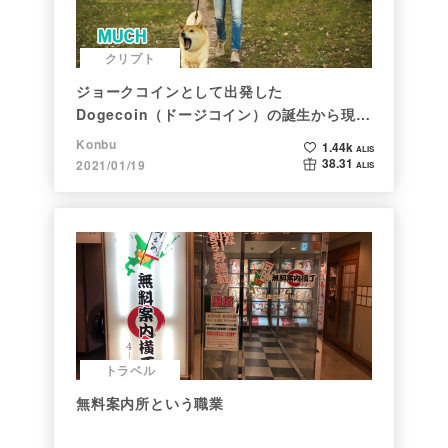
クリプト
ジョークコインとして出発した
Dogecoin（ドージコイン）の誕生から現在
まで。注目される非証券性🐶
Konbu
1.44k
ALIS
38.31
2021/01/19
ALIS
トラベル
無料案内所という職業