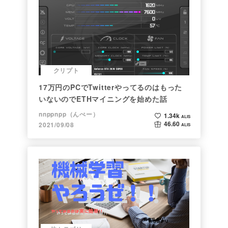
クリプト
17万円のPCでTwitterやってるのはもった
いないのでETHマイニングを始めた話
nnppnpp（んぺー）
1.34k
ALIS
46.60
2021/09/08
ALIS