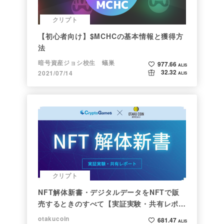
クリプト
【初心者向け】$MCHCの基本情報と獲得方
法
暗号資産ジョシ校生 蟻巣
977.66
ALIS
32.32
2021/07/14
ALIS
クリプト
NFT解体新書・デジタルデータをNFTで販
売するときのすべて【実証実験・共有レポー
ト】
otakucoin
681.47
ALIS