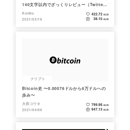
140文字以内でざっくりレビュー（Twitter
向け情報まとめ）
Konbu
422.72
ALIS
38.10
2021/03/16
ALIS
クリプト
Bitcoin史 〜0.00076ドルから6万ドルへの
歩み〜
大田コウキ
799.98
ALIS
947.13
2021/04/06
ALIS