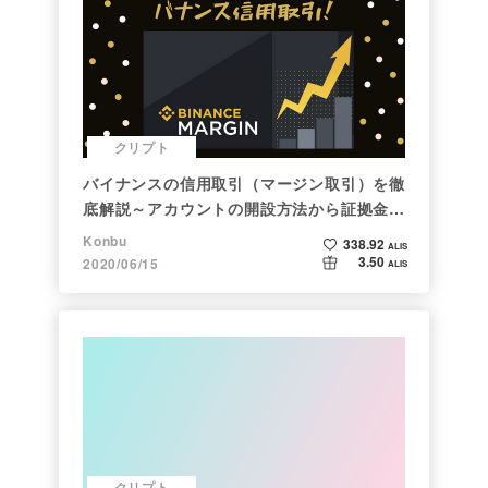
クリプト
バイナンスの信用取引（マージン取引）を徹
底解説～アカウントの開設方法から証拠金計
算例まで～
Konbu
338.92
ALIS
3.50
2020/06/15
ALIS
クリプト