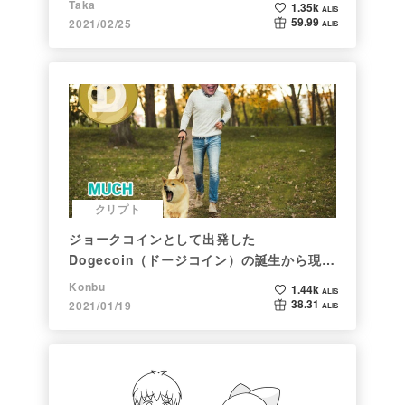
Taka
1.35k
ALIS
59.99
2021/02/25
ALIS
クリプト
ジョークコインとして出発した
Dogecoin（ドージコイン）の誕生から現在
まで。注目される非証券性🐶
Konbu
1.44k
ALIS
38.31
2021/01/19
ALIS