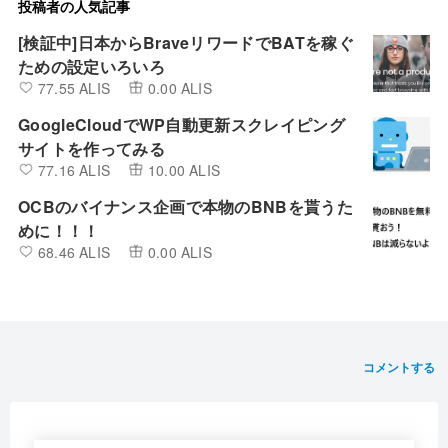
投稿者の人気記事
[検証中]日本からBraveリワードでBATを稼ぐ
ための設定いろいろ
77.55 ALIS
0.00 ALIS
GoogleCloudでWP自動更新スクレイピング
サイトを作ってみる
77.16 ALIS
10.00 ALIS
OCBのバイナンス企画で本物のBNBを貰うた
めに！！！
68.46 ALIS
0.00 ALIS
コメントする