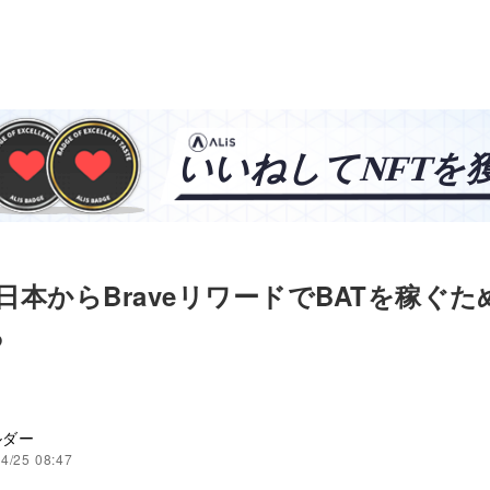
]日本からBraveリワードでBATを稼ぐ
ろ
ルダー
4/25 08:47