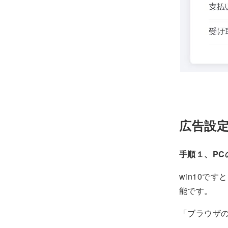
広告設
手順１、P
win10で
能です。
「ブラウザ