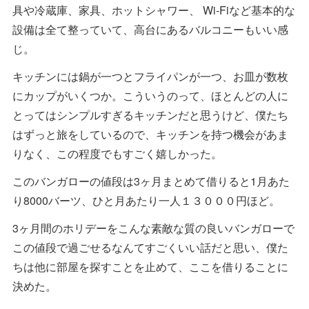
具や冷蔵庫、家具、ホットシャワー、 Wi-Fiなど基本的な
設備は全て整っていて、高台にあるバルコニーもいい感
じ。
キッチンには鍋が一つとフライパンが一つ、お皿が数枚
にカップがいくつか。こういうのって、ほとんどの人に
とってはシンプルすぎるキッチンだと思うけど、僕たち
はずっと旅をしているので、キッチンを持つ機会があま
りなく、この程度でもすごく嬉しかった。
このバンガローの値段は3ヶ月まとめて借りると1月あた
り8000バーツ、ひと月あたり一人１３０００円ほど。
3ヶ月間のホリデーをこんな素敵な質の良いバンガローで
この値段で過ごせるなんてすごくいい話だと思い、僕た
ちは他に部屋を探すことを止めて、ここを借りることに
決めた。