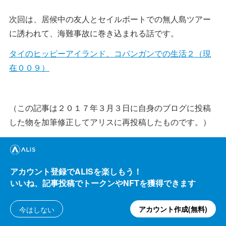
次回は、居候中の友人とセイルボートでの無人島ツアー
に誘われて、海難事故に巻き込まれる話です。
タイのヒッピーアイランド、コパンガンでの生活２（現
在００９）
（この記事は２０１７年３月３日に自身のブログに投稿
した物を加筆修正してアリスに再投稿したものです。）
アカウント登録でALISを楽しもう！
僕のブログを初めて読まれた方はこちらもどうぞ。
いいね、記事投稿でトークンやNFTを獲得できます
はじめに ー 自己紹介とブログ紹介
アカウント作成(無料)
今はしない