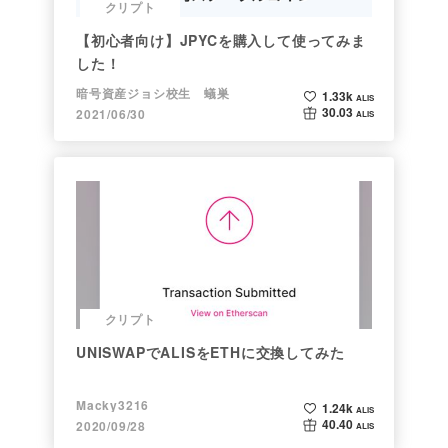
クリプト
【初心者向け】JPYCを購入して使ってみま
した！
暗号資産ジョシ校生 蟻巣
1.33k
ALIS
30.03
2021/06/30
ALIS
クリプト
UNISWAPでALISをETHに交換してみた
Macky3216
1.24k
ALIS
40.40
2020/09/28
ALIS