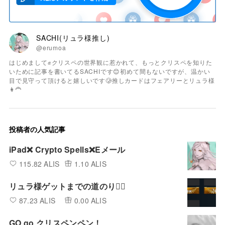
SACHI(リュラ様推し)
@erumoa
はじめまして✊クリスペの世界観に惹かれて、もっとクリスペを知りた
いために記事を書いてるSACHIです😊初めて間もないですが、温かい
目で見守って頂けると嬉しいです🥲推しカードはフェアリーとリュラ様
👩‍🦰
投稿者の人気記事
iPad❌ Crypto Spells❌Eメール
115.82 ALIS
1.10 ALIS
リュラ様ゲットまでの道のり🏃‍♂️
87.23 ALIS
0.00 ALIS
GO go クリスペンペン！