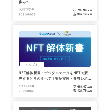
歩み〜
大田コウキ
799.98
ALIS
947.13
2021/04/06
ALIS
クリプト
NFT解体新書・デジタルデータをNFTで販
売するときのすべて【実証実験・共有レポー
ト】
otakucoin
681.47
ALIS
121.79
2021/03/29
ALIS