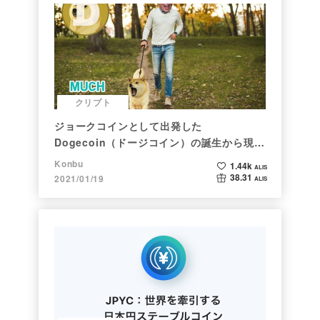
クリプト
ジョークコインとして出発した
Dogecoin（ドージコイン）の誕生から現在
まで。注目される非証券性🐶
Konbu
1.44k
ALIS
38.31
2021/01/19
ALIS