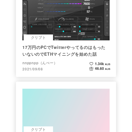
クリプト
17万円のPCでTwitterやってるのはもった
いないのでETHマイニングを始めた話
nnppnpp（んぺー）
1.34k
ALIS
46.60
2021/09/08
ALIS
クリプト