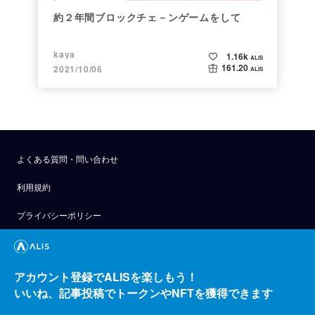
約２年間ブロックチェ－ンゲームをして
kaya
1.16k
ALIS
161.20
2021/10/06
ALIS
よくある質問・問い合わせ
利用規約
プライバシーポリシー
公式アナウンス
技術ブログ
アカウント登録でALISを楽しもう！
いいね、記事投稿でトークンやNFTを獲得できます
API