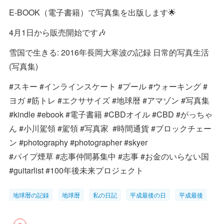
E-BOOK（電子書籍）で写真集を出版します🌟
4月1日から販売開始です🎶
雪国で生きる: 2016年長岡大寒波の記録 日常的写真生活
(写真集)
#スキー #インラインスケート #プール #ウォーキング #
ヨガ #筋トレ #エクササイズ #地球暦 #アマゾン #写真集
#kindle #ebook #電子書籍 #CBDオイル #CBD #がっちゃ
ん #小川駕領 #駕領 #写真家 #時間通貨 #ブロックチェー
ン #photography #photographer #skyer
#パイプ煙草 #志事仲間募集中 #志事 #お金のいらない国
#guitarlist #100年後未来プロジェクト
地球暦の記録
地球暦
私の日記
平成最後の日
平成最後