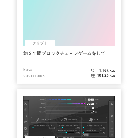
クリプト
約２年間ブロックチェ－ンゲームをして
kaya
1.16k
ALIS
161.20
2021/10/06
ALIS