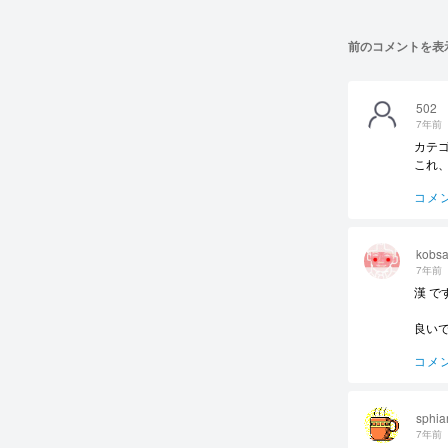
前のコメントを表
502
7年前
カテ
これ
コメ
kobs
7年前
漢 で
良いです
コメ
sphia
7年前