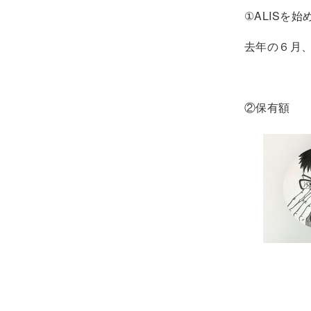
①ALISを
去年の６月
②保有額