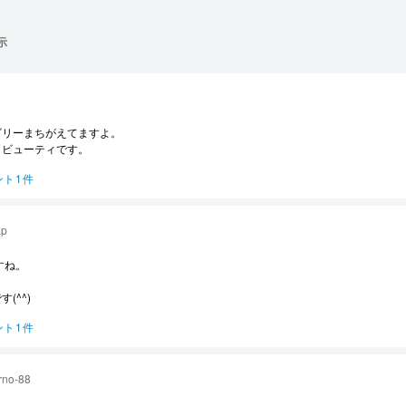
示
ゴリーまちがえてますよ。
、ビューティです。
ント1件
ap
すね。
(^^)
ント1件
rno-88