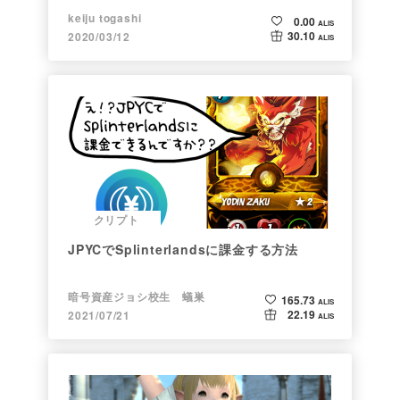
keiju togashi
0.00
ALIS
30.10
2020/03/12
ALIS
クリプト
JPYCでSplinterlandsに課金する方法
暗号資産ジョシ校生 蟻巣
165.73
ALIS
22.19
2021/07/21
ALIS