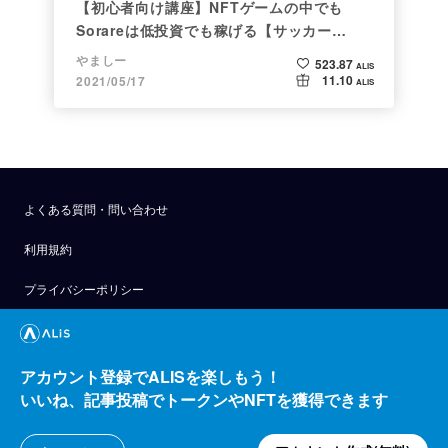
【初心者向け講座】NFTゲームの中でも
Sorareは低投資でも稼げる【サッカー
×NFT×BCG】
やましー
523.87
ALIS
11.10
2021/05/17
ALIS
よくある質問・問い合わせ
利用規約
プライバシーポリシー
公式アナウンス
技術ブログ
アカウント登録でALISを楽しもう！
いいね、記事投稿でトークンやNFTを獲得できます
API