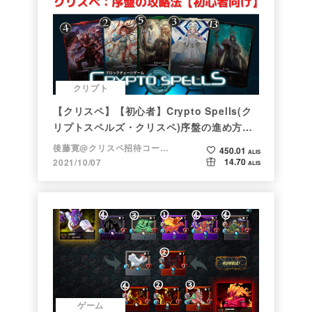
クリプト
【クリスペ】【初心者】Crypto Spells(ク
リプトスペルズ・クリスペ)序盤の進め方
【NFTゲーム】
後藤寛@クリスペ招待コード→LHiH
450.01
ALIS
14.70
2021/10/07
ALIS
ゲーム