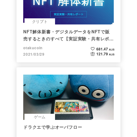
クリプト
NFT解体新書・デジタルデータをNFTで販
売するときのすべて【実証実験・共有レポー
ト】
otakucoin
681.47
ALIS
121.79
2021/03/29
ALIS
ゲーム
ドラクエで学ぶオーバフロー