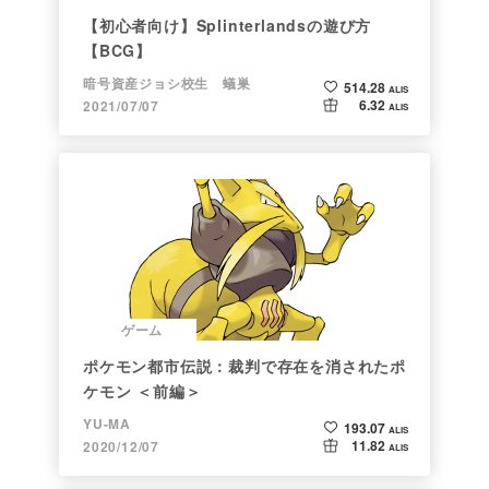
【初心者向け】Splinterlandsの遊び方
【BCG】
暗号資産ジョシ校生 蟻巣
514.28
ALIS
6.32
2021/07/07
ALIS
ゲーム
ポケモン都市伝説：裁判で存在を消されたポ
ケモン ＜前編＞
YU-MA
193.07
ALIS
11.82
2020/12/07
ALIS