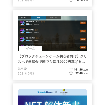
2021/07/07
ALIS
ゲーム
【ブロックチェーンゲーム初心者向け】クリ
スぺで無課金で誰でも毎月2000円稼げる時
代がきた
はらゆ
461.86
ALIS
22.40
2021/10/03
ALIS