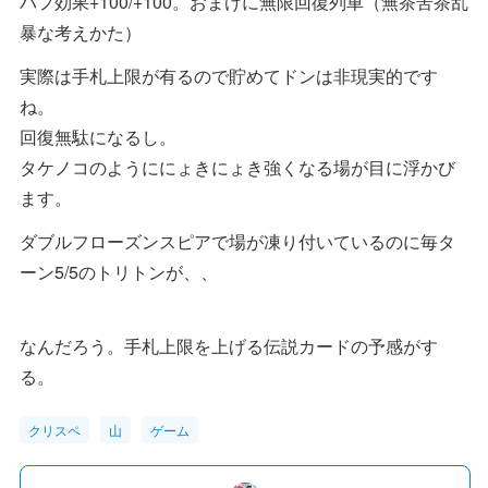
バフ効果+100/+100。おまけに無限回復列車（無茶苦茶乱
暴な考えかた）
実際は手札上限が有るので貯めてドンは非現実的です
ね。
回復無駄になるし。
タケノコのようににょきにょき強くなる場が目に浮かび
ます。
ダブルフローズンスピアで場が凍り付いているのに毎タ
ーン5/5のトリトンが、、
なんだろう。手札上限を上げる伝説カードの予感がす
る。
クリスペ
山
ゲーム