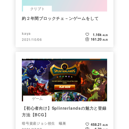
クリプト
約２年間ブロックチェ－ンゲームをして
kaya
1.16k
ALIS
161.20
2021/10/06
ALIS
ゲーム
【初心者向け】Splinterlandsの魅力と登録
方法【BCG】
暗号資産ジョシ校生 蟻巣
458.21
ALIS
6.70