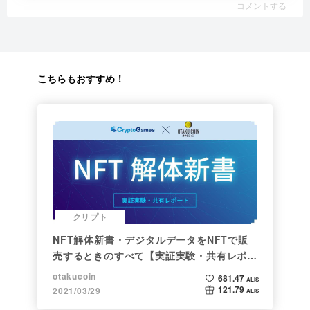
コメントする
こちらもおすすめ！
クリプト
NFT解体新書・デジタルデータをNFTで販
売するときのすべて【実証実験・共有レポー
ト】
otakucoin
681.47
ALIS
121.79
2021/03/29
ALIS