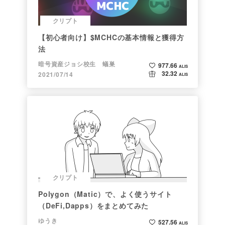
クリプト
【初心者向け】$MCHCの基本情報と獲得方
法
暗号資産ジョシ校生 蟻巣
977.66
ALIS
32.32
2021/07/14
ALIS
クリプト
Polygon（Matic）で、よく使うサイト
（DeFi,Dapps）をまとめてみた
ゆうき
527.56
ALIS