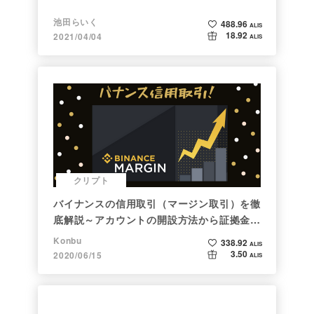
池田らいく
488.96
ALIS
18.92
2021/04/04
ALIS
クリプト
バイナンスの信用取引（マージン取引）を徹
底解説～アカウントの開設方法から証拠金計
算例まで～
Konbu
338.92
ALIS
3.50
2020/06/15
ALIS