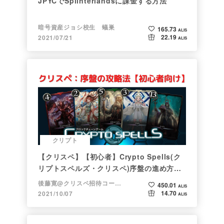
JPYCでSplinterlandsに課金する方法
暗号資産ジョシ校生 蟻巣
165.73
ALIS
22.19
2021/07/21
ALIS
クリプト
【クリスペ】【初心者】Crypto Spells(ク
リプトスペルズ・クリスペ)序盤の進め方
【NFTゲーム】
後藤寛@クリスペ招待コード→LHiH
450.01
ALIS
14.70
2021/10/07
ALIS