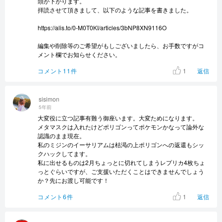
頭が下がります。
拝読させて頂きまして、以下のような記事を書きました。
https://alis.to/0-M0T0KI/articles/3bNP8XN9116O
編集や削除等のご希望がもしございましたら、お手数ですがコ
メント欄でお知らせください。
1
コメント11件
返信
sisimon
5年前
大変役に立つ記事有難う御座います。大変ためになります。
メタマスクは入れたけどポリゴンってポケモンかなって論外な
認識のまま現在。
私のミジンのイーサリアムは枯渇の上ポリゴンへの返還もシッ
クハックしてます。
私に出せるものは2月ちょっとに切れてしまうレプリカ4枚ちょ
っとぐらいですが、ご支援いただくことはできませんでしょう
か？先にお渡し可能です！
1
コメント6件
返信