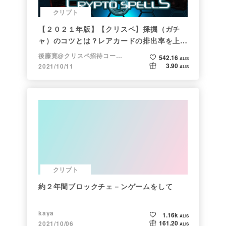
クリプト
【２０２１年版】【クリスペ】採掘（ガチ
ャ）のコツとは？レアカードの排出率を上げ
る方法【初心者向け】
後藤寛@クリスペ招待コード→LHiH
542.16
ALIS
3.90
2021/10/11
ALIS
クリプト
約２年間ブロックチェ－ンゲームをして
kaya
1.16k
ALIS
161.20
2021/10/06
ALIS