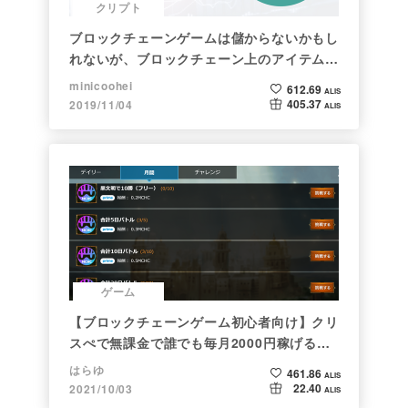
クリプト
ブロックチェーンゲームは儲からないかもし
れないが、ブロックチェーン上のアイテムは
新しい形の投資になる。(読了:５分)
minicoohei
612.69
ALIS
405.37
2019/11/04
ALIS
ゲーム
【ブロックチェーンゲーム初心者向け】クリ
スぺで無課金で誰でも毎月2000円稼げる時
代がきた
はらゆ
461.86
ALIS
22.40
2021/10/03
ALIS