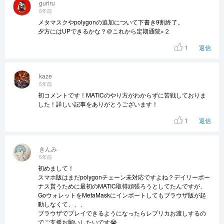
guriru
5年前
メタマスクやpolygonの追加について下書き9割終了。
夕方にはUPできるかな？＠これから定期通院×２
1
返信
kaze
5年前
初コメントです！MATICのやり方がわからずに苦戦しておりま
した！詳しい記事をありがとうございます！
1
返信
きんみ
5年前
初めまして！
スマホ版はまだpolygonチェーン未対応ですよね？デイリーボー
ナス貰うために最初のMATIC取得頑張ろうとしてたんですが、
GoウォレットをMetaMaskにインポートしてもブラウザ版が起
動しなくて、、、
ブラウザでプレイできるようになったらレプリカお渡しするの
でご支援お願いしたいです😭