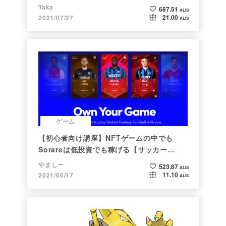
Taka
687.51
ALIS
21.00
2021/07/27
ALIS
ゲーム
【初心者向け講座】NFTゲームの中でも
Sorareは低投資でも稼げる【サッカー
×NFT×BCG】
やましー
523.87
ALIS
11.10
2021/05/17
ALIS