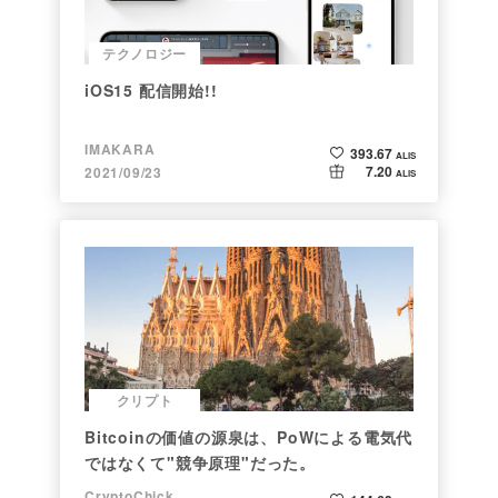
テクノロジー
iOS15 配信開始!!
IMAKARA
393.67
ALIS
7.20
2021/09/23
ALIS
クリプト
Bitcoinの価値の源泉は、PoWによる電気代
ではなくて"競争原理"だった。
CryptoChick