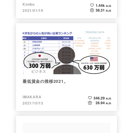
まで。注目される非証券性🐶
Konbu
1.44k
ALIS
38.31
2021/01/19
ALIS
ビジネス
最低賃金の推移2021。
IMAKARA
346.29
ALIS
26.94
2021/10/13
ALIS