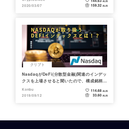
144.63
ALIS
159.32
2020/03/07
ALIS
クリプト
NasdaqがDeFi(分散型金融)関連のインデッ
クスを上場させると聞いたので、構成銘柄を
調べてみた
Konbu
114.68
ALIS
33.60
2019/09/12
ALIS