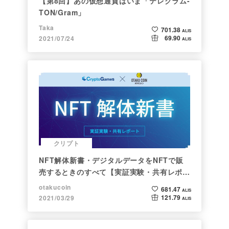
【第8回】あの仮想通貨はいま「テレグラム-
TON/Gram」
Taka
701.38
ALIS
69.90
2021/07/24
ALIS
クリプト
NFT解体新書・デジタルデータをNFTで販
売するときのすべて【実証実験・共有レポー
ト】
otakucoin
681.47
ALIS
121.79
2021/03/29
ALIS