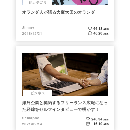
他カテゴリ
オランダ人が語る大麻大国のオランダ
Jimmy
66.13
ALIS
46.20
2018/12/21
ALIS
ビジネス
海外企業と契約するフリーランス広報になっ
た経緯をセルフインタビューで明かす！
Semapho
246.34
ALIS
16.10
2021/09/14
ALIS