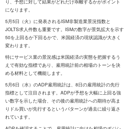
り、予想に対して結果がどれだけ乖離するかがポイント
になります。
5月5日（火）に発表されるISM非製造業景況指数と
JOLTS求人件数も重要です。ISMの数字が景気拡大を示す
50を上回るか下回るかで、米国経済の現状認識が大きく
変わります。
特にサービス業の景況感は米国経済の実態を把握するう
えで有効な指標であり、雇用統計前の相場のトーンを決
める材料として機能します。
5月6日（水）のADP雇用統計は、8日の雇用統計の先行
指標として注目されます。ADPが予想を大幅に上回る強
い数字を示した場合、その後の雇用統計への期待が高ま
りドル買いが先行するというパターンが過去に繰り返さ
れています。
ADPを確認することで、雇用統計に向けた相場のポジシ