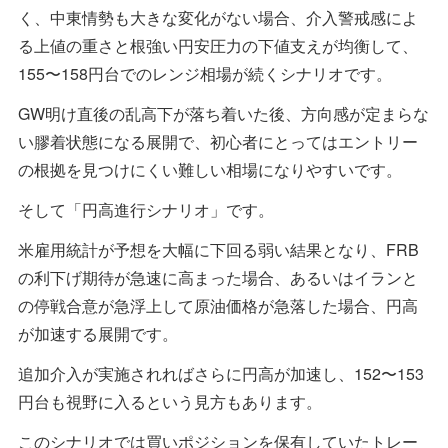
く、中東情勢も大きな変化がない場合、介入警戒感によ
る上値の重さと根強い円安圧力の下値支えが均衡して、
155〜158円台でのレンジ相場が続くシナリオです。
GW明け直後の乱高下が落ち着いた後、方向感が定まらな
い膠着状態になる展開で、初心者にとってはエントリー
の根拠を見つけにくい難しい相場になりやすいです。
そして「円高進行シナリオ」です。
米雇用統計が予想を大幅に下回る弱い結果となり、FRB
の利下げ期待が急速に高まった場合、あるいはイランと
の停戦合意が急浮上して原油価格が急落した場合、円高
が加速する展開です。
追加介入が実施されればさらに円高が加速し、152〜153
円台も視野に入るという見方もあります。
このシナリオでは買いポジションを保有していたトレー