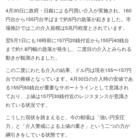
4月30日に政府・日銀による円買い介入が実施され、160
円台から155円台半ばまで約5円の急落が起きました。市
場推計ではこの介入規模は5兆円程度とされています。
翌5月1日にも16時前に157円20銭付近から155円40銭台
まで約1.8円幅の急落が発生し、二度目の介入とみられる
動きが観測されました。
この二度にわたる介入の結果、ドル円は現在155〜157円
台での推移となっています。4月30日の介入時の安値であ
る155円50銭台が重要なサポートラインとして意識され
ており、上値は157円30銭付近のレジスタンスが意識さ
れている状況です。
こうした現状を踏まえると、今の相場は「強い円安圧
力」と「介入警戒による上値の重さ」という二つの力が
綱引きをしている状態です。