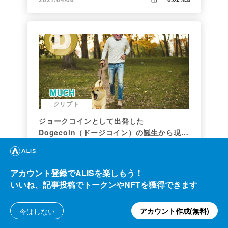
クリプト
ジョークコインとして出発した
Dogecoin（ドージコイン）の誕生から現在
まで。注目される非証券性🐶
Konbu
1.44k
ALIS
38.31
2021/01/19
ALIS
アカウント登録でALISを楽しもう！
いいね、記事投稿でトークンやNFTを獲得できます
アカウント作成(無料)
今はしない