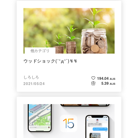
他カテゴリ
ウッドショック(´°д°`)↯↯
しろしろ
194.04
ALIS
5.39
2021/05/24
ALIS