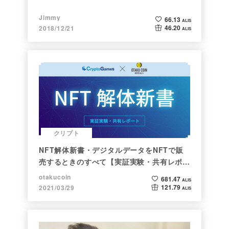
Jimmy
66.13
ALIS
46.20
2018/12/21
ALIS
クリプト
NFT解体新書・デジタルデータをNFTで販
売するときのすべて【実証実験・共有レポー
ト】
otakucoin
681.47
ALIS
121.79
2021/03/29
ALIS