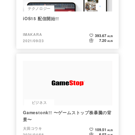
テクノロジー
iOS15 配信開始!!
IMAKARA
393.67
ALIS
7.20
2021/09/23
ALIS
ビジネス
Gamestonk!! 〜ゲームストップ株暴騰の背
景〜
大田コウキ
109.51
ALIS
6.02
2021/04/08
ALIS