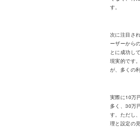
す。
次に注目さ
ーザーからの
とに成功し
現実的です
が、多くの
実際に10万
多く、30
す。ただし
理と設定の