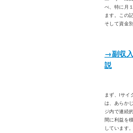
べ、特に月
ます。この記
そして資金
→副収
説
まず、iサイ
は、あらか
ジ内で連続
間に利益を
しています