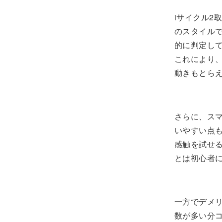
iサイクル2
のスタイル
的に判定し
これにより
動きもとら
さらに、ス
いやすい点
感触を試せ
とは初心者
一方でデメ
数が多い分