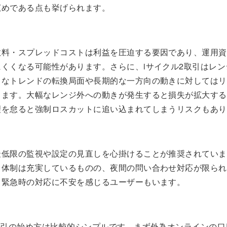
広めである点も挙げられます。
数料・スプレッドコストは利益を圧迫する要因であり、運用資
くくなる可能性があります。さらに、iサイクル2取引はレン
きなトレンドの転換局面や長期的な一方向の動きに対してはリ
ります。大幅なレンジ外への動きが発生すると損失が拡大する
理を怠ると強制ロスカットに追い込まれてしまうリスクもあり
最低限の監視や設定の見直しを心掛けることが推奨されていま
ト体制は充実しているものの、夜間の問い合わせ対応が限られ
、緊急時の対応に不安を感じるユーザーもいます。
取引の始め方は比較的シンプルです。まず外為オンラインの口