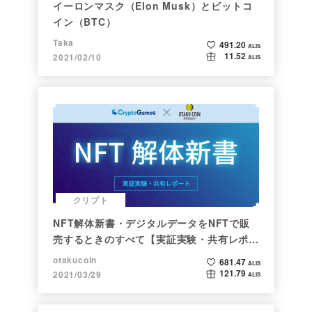
イーロンマスク（Elon Musk）とビットコ
イン（BTC）
Taka
491.20
ALIS
11.52
2021/02/10
ALIS
クリプト
NFT解体新書・デジタルデータをNFTで販
売するときのすべて【実証実験・共有レポー
ト】
otakucoin
681.47
ALIS
121.79
2021/03/29
ALIS