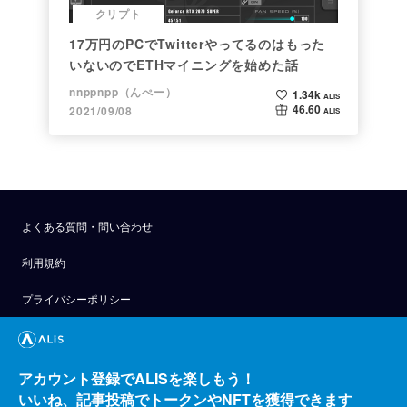
クリプト
17万円のPCでTwitterやってるのはもった
いないのでETHマイニングを始めた話
nnppnpp（んぺー）
1.34k
ALIS
46.60
2021/09/08
ALIS
よくある質問・問い合わせ
利用規約
プライバシーポリシー
公式アナウンス
技術ブログ
アカウント登録でALISを楽しもう！
いいね、記事投稿でトークンやNFTを獲得できます