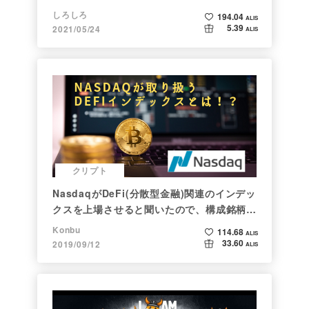
しろしろ
194.04
ALIS
5.39
2021/05/24
ALIS
クリプト
NasdaqがDeFi(分散型金融)関連のインデッ
クスを上場させると聞いたので、構成銘柄を
調べてみた
Konbu
114.68
ALIS
33.60
2019/09/12
ALIS