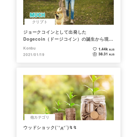
クリプト
ジョークコインとして出発した
Dogecoin（ドージコイン）の誕生から現在
まで。注目される非証券性🐶
Konbu
1.44k
ALIS
38.31
2021/01/19
ALIS
他カテゴリ
ウッドショック(´°д°`)↯↯