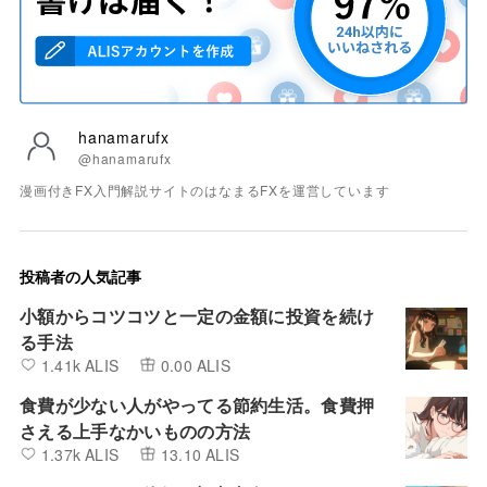
hanamarufx
@hanamarufx
漫画付きFX入門解説サイトのはなまるFXを運営しています
投稿者の人気記事
小額からコツコツと一定の金額に投資を続け
る手法
1.41k ALIS
0.00 ALIS
食費が少ない人がやってる節約生活。食費押
さえる上手なかいものの方法
1.37k ALIS
13.10 ALIS