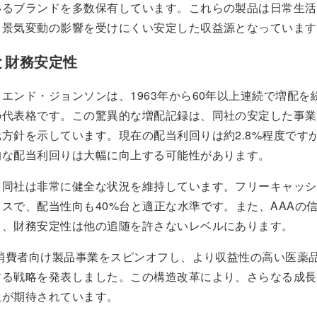
いるブランドを多数保有しています。これらの製品は日常生活
、景気変動の影響を受けにくい安定した収益源となっています
と財務安定性
エンド・ジョンソンは、1963年から60年以上連続で増配を
の代表格です。この驚異的な増配記録は、同社の安定した事業
方針を示しています。現在の配当利回りは約2.8%程度です
的な配当利回りは大幅に向上する可能性があります。
、同社は非常に健全な状況を維持しています。フリーキャッシ
スで、配当性向も40%台と適正な水準です。また、AAAの
り、財務安定性は他の追随を許さないレベルにあります。
は消費者向け製品事業をスピンオフし、より収益性の高い医薬
する戦略を発表しました。この構造改革により、さらなる成長
上が期待されています。