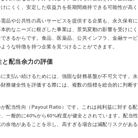
受けにくく、安定した収益力を長期間維持できる可能性が高く
必需品や公共性の高いサービスを提供する企業も、永久保有に
基本的なニーズに根ざした事業は、景気変動の影響を受けにく
待できるからです。食品、医薬品、公共インフラ、金融サービ
のような特徴を持つ企業を見つけることができます。
性と配当余力の評価
的に支払い続けるためには、強固な財務基盤が不可欠です。永
の財務健全性を評価する際には、複数の指標を総合的に判断す
が配当性向（Payout Ratio）です。これは純利益に対する
、一般的に40%から60%程度が健全とされています。配当
配の余地があることを示し、高すぎる場合は減配リスクがある