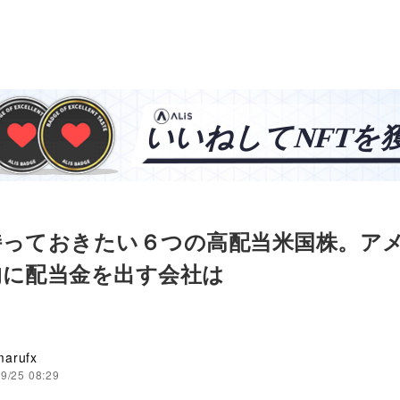
持っておきたい６つの高配当米国株。ア
的に配当金を出す会社は
arufx
9/25 08:29