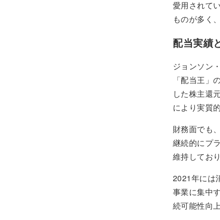
愛用されて
ものが多く
配当実績
ジョンソン・
「配当王」
した株主還元
により実質
財務面でも
継続的にプラ
維持してお
2021年に
事業に集中
続可能性向