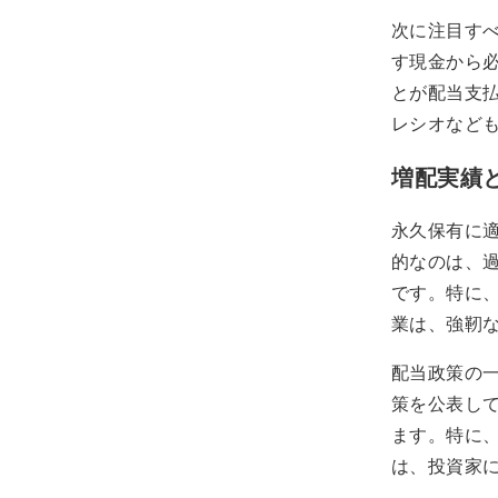
次に注目す
す現金から
とが配当支
レシオなど
増配実績
永久保有に
的なのは、
です。特に
業は、強靭
配当政策の
策を公表し
ます。特に
は、投資家