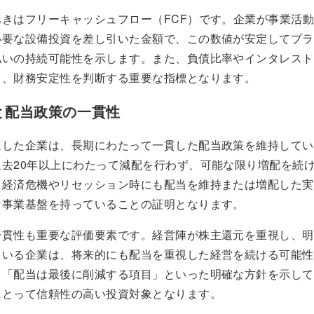
べきはフリーキャッシュフロー（FCF）です。企業が事業活
必要な設備投資を差し引いた金額で、この数値が安定してプラ
払いの持続可能性を示します。また、負債比率やインタレスト
も、財務安定性を判断する重要な指標となります。
と配当政策の一貫性
適した企業は、長期にわたって一貫した配当政策を維持してい
過去20年以上にわたって減配を行わず、可能な限り増配を続
、経済危機やリセッション時にも配当を維持または増配した実
な事業基盤を持っていることの証明となります。
一貫性も重要な評価要素です。経営陣が株主還元を重視し、明
ている企業は、将来的にも配当を重視した経営を続ける可能性
、「配当は最後に削減する項目」といった明確な方針を示して
にとって信頼性の高い投資対象となります。