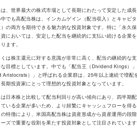
場は、世界最大の株式市場として長期にわたって安定した成長
の中でも高配当株は、インカムゲイン（配当収入）とキャピタ
益）の両方を期待できる魅力的な投資対象です。特に「永久保
投資においては、安定した配当を継続的に支払い続ける企業を
なります。
多くは株主還元に対する意識が非常に高く、配当の継続的な支
な目標としています。中でも「配当王（Dividend Kings）
end Aristocrats）」と呼ばれる企業群は、25年以上連続で
、長期投資家にとって理想的な投資対象となっています。
株は日本株と比較して配当利回りが高い傾向にあり、四半期配
している企業が多いため、より頻繁にキャッシュフローを得る
らの特徴により、米国高配当株は資産形成から資産運用の段階
ェーズで重要な役割を果たす投資対象として注目されています