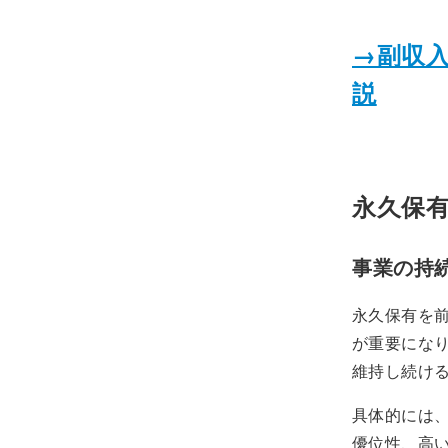
→副収
説
永久保
事業の持
永久保有を
が重要にな
維持し続ける
具体的には
優位性、高