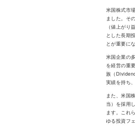
米国株式市
ました。そ
（値上がり
とした長期
とが重要に
米国企業の
を経営の重要
族（Divid
実績を持ち
また、米国
当）を採用
ます。これ
ゆる投資フ