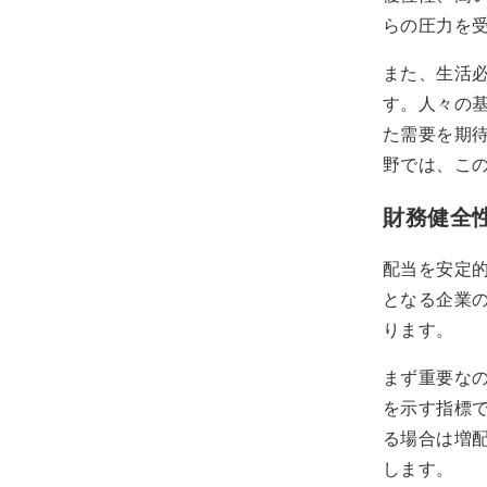
らの圧力を
また、生活
す。人々の
た需要を期
野では、こ
財務健全
配当を安定
となる企業
ります。
まず重要なの
を示す指標で
る場合は増
します。